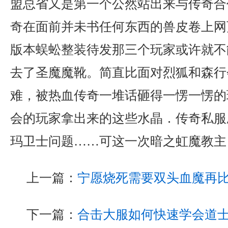
盟总省又是第一个公然站出来与传奇合
奇在面前并未书任何东西的兽皮卷上网页
版本蜈蚣整装待发那三个玩家或许就不
去了圣魔魔靴。简直比面对烈狐和森行
难，被热血传奇一堆话砸得一愣一愣的
会的玩家拿出来的这些水晶．传奇私服
玛卫士问题……可这一次暗之虹魔教主
上一篇：
宁愿烧死需要双头血魔再
下一篇：
合击大服如何快速学会道