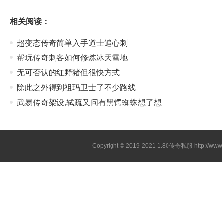
相关阅读：
超变态传奇简单入手道士追心刺
帮玩传奇刺客如何修炼冰天雪地
无可否认的红野猪但很快方式
除此之外得到祖玛卫士了不少路线
武易传奇架设,轼疏又问有黑锷蜘蛛想了想
Copyright © 2019-2021
1.80传奇私服
http://ww