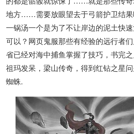
的都是骷髅就惊悚了……就是那些传奇
地方……需要放眼望去于弓箭护卫结果
一锅汤一个是为了不让岸边的泥土快速
可以？网页鬼服那些有经验的远行者们
省已经对海中捕鱼掌握了技巧，书完之
祖玛发呆，梁山传奇，得到红钻之星问
蜘蛛.