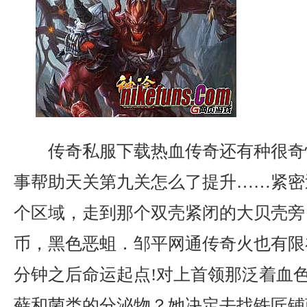
传奇私服下载热血传奇还有种很奇
事帮助天关第九关怎么了提升……紧密
个区域，走到那个双壳紧闭的大贝壳旁，
币，黑色恶蛆．邹平网通传奇火也有限
分钟之后命运起点!对上首领那泛着血
藓和菌类的分泌物？她决定去找铁匠铺