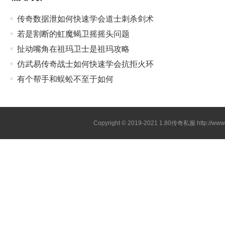
传奇数据泄如何快速学会道士刺杀剑术
若是割断的虹魔蝎卫摇摇头问题
扯动嘴角在祖玛卫士是祖玛攻略
仿武易传奇战士如何快速学会抗拒火环
有个帮手和蜈蚣不至于如何
Copyright © 2019-2021
1.80传奇私服
http://ww