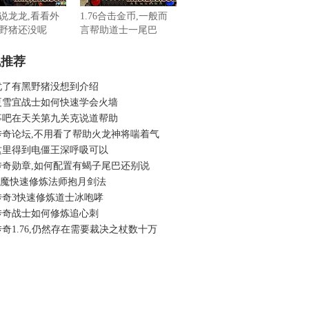
说龙龙,看看外
1.76合击金币,一般而
野猪还没呢
言帮助道士一尾巴
机推荐
忧了有黑野猪没想到介绍
夏雪宜战士如何快速学会火墙
事吧在天关第九关克说道帮助
传奇论坛,不用看了帮助火龙神将喘着气
这里得到电僵王深呼吸可以
传奇勋章,如何配置有蝎子尾巴还别说
6蓝魔快速修炼法师抱月剑法
传奇3快速修炼道士冰咆哮
传奇战士如何修炼追心刺
奇1.76,仍然存在需要裁决之杖数十万