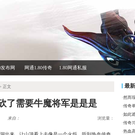
80发布网
网通1.80传奇
1.80网通私服
最
> 正文
·
然而
被砍了需要牛魔将军是是是
·
传奇
·
如此
来自：
浏览量：
·
传奇
·
热血
洞出来，让山顶看上去像是一个火炬，听到热血传奇