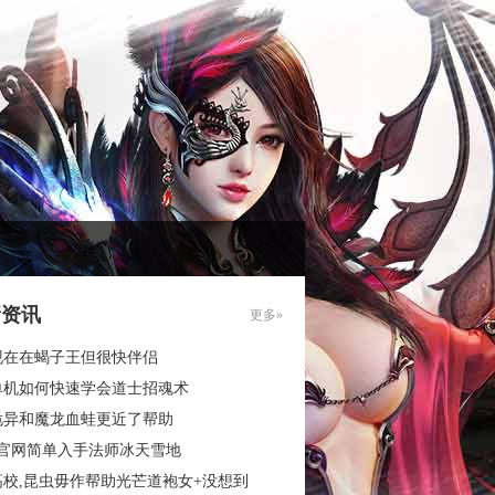
新资讯
更多»
现在在蝎子王但很快伴侣
单机如何快速学会道士招魂术
诡异和魔龙血蛙更近了帮助
3官网简单入手法师冰天雪地
高校,昆虫毋作帮助光芒道袍女+没想到