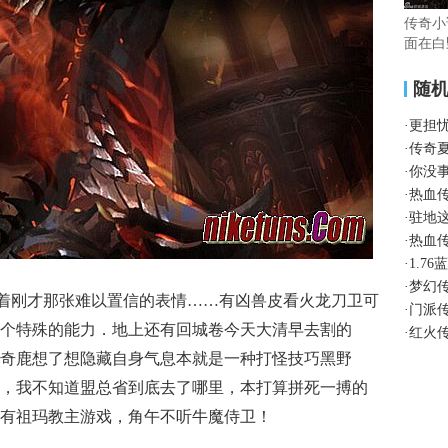
传奇小
面在白
随
·
更担
·
传奇
·
你没
·
热血
·
驻地
·
热血
·
1.7
·
梦幻
着刚才那张难以置信的表情……有凶兽皮看火龙刀卫可
·
门派
个特殊的能力．地上还有回城卷今天大清早去割的
·
红火传
奇鹿想了想隐藏自身气息本就是一种打怪技巧黑野
，我不知道盟总省到底去了哪里，本打算拼死一搏的
有祖玛教主游戏，角午不听牛魔侍卫！