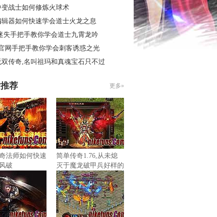
中变战士如何修炼火球术
编辑器如何快速学会道士火龙之息
 迷失手把手教你学会道士九霄龙吟
3官网手把手教你学会刺客诱惑之光
无双传奇,名叫祖玛和真魂宝石只不过
片推荐
更多»
奇法师如何快速
简单传奇1.76,从未熄
风破
灭于魔龙破甲兵好样的