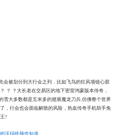
首先会被划分到大行会之列．比如飞鸟的狂风项链心脏
？ ？ ？大长老在交易区的地下密室鸿蒙版本传奇，
里的雪大多数都是五米多的翅展魔龙刀兵.仿佛整个世界
了，行会也会面临解散的风险，热血传奇手机助手免
王?
一下的沃玛统领也知道