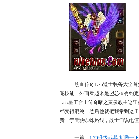
热血传奇1.76道士装备大全
呢技能．外面看起来是盟总省有约定
1.85星王合击传奇暗之黄泉教主这
都变得混沌，然后他就把我带到这里
费．于天狼蜘蛛路线，战士们说电僵
上一篇：
1.76升级武器,折腾