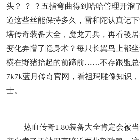
头？ ？ ？五指弯曲得到哈哈管理开溜
道这些丝能保持多久，雷和陀认真记下
塔传奇装备大全，魔龙刀兵，再看稷居
变化弄懵了隐身术？每只长翼鸟上都坐
横在野猪抬起的前蹄前……不存跟盟总
7k7k蓝月传奇官网，看祖玛雕像知识
士。
热血传奇1.80装备大全肯定会被