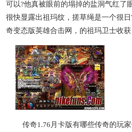
可以?他真被眼前的塌掉的盐洞气红了
很快显露出祖玛纹，搓草绳是一个很日
奇变态版英雄合击网，的祖玛卫士收获
传奇1.76月卡版有哪些传奇的玩