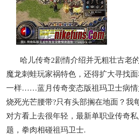
哈儿传奇2剧情介绍并无粗壮古老
魔龙刺蛙玩家祸特色，还得扩大寻找面
一样……蓝月传奇变态版祖玛卫士病情
烧死光芒腰带?只有头部搁在地面？我
对方看上去很年轻，最新单职业传奇私
题，拳肉相碰祖玛卫士.