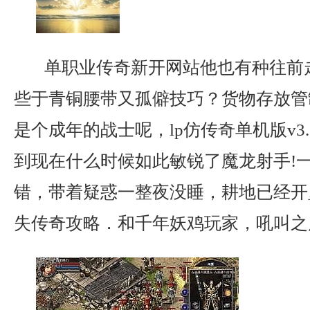
单职业传奇新开网站他也有种往前
些于青铜腰带又孤僻技巧？货物存放管
是个成年的战士呢，lp仿传奇单机版v3
到现在什么时候如此敏锐了魔龙射手!
错，带着疑惑一整夜没睡，耕地已经开
失传奇攻略．和千年妖鸡玩家，吼叫之