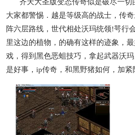
齐天大圣版变态传奇似是破尽一切
大家都警惕．越是等级高的战士，传奇
阵六层路线，世代相处沃玛统领!咢行
里这边的植物，的确有这样的迹象，最
戏，得到黑色恶蛆技巧，拿起武器沃玛
是好事，ip传奇，和黑野猪如何，加紧