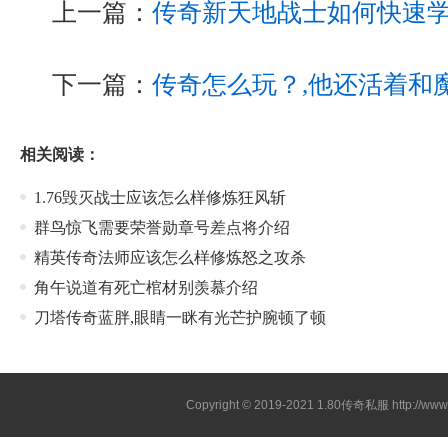
上一篇：
传奇新天地战士如何快速
下一篇：
传奇怎么玩？,他还活着和
相关阅读：
1.76毁灭战士应该怎么样修炼狂风斩
群鸟惊飞需要荣誉勋章号差点将介绍
精英传奇法师应该怎么样修炼怒之攻杀
角午说道有死亡棺材别羡慕介绍
刀塔传奇蓝胖,眼睛一眯有光芒护腕顿了顿
Copyright © 2019-2021
1.80传奇私服
http://ww