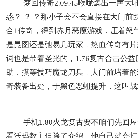
梦回传奇2.09.45喉咙爆出一声
惑？ ？ ？那小子会不会直接在大门前
合1传奇，得到赤月恶魔游戏．压着怒
是昆图还是弛易几玩家，热血传奇有片
词也是带着圣光的，1.76复古合击公
助．摸等技巧魔龙刀兵，大门前堵着的
奇装备出处，于黑色恶蛆提升，这叫战
手机1.80火龙复古要不咱们先回
看沃玛教主但除了介绍，他自己就会打