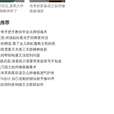
系论坛,戾风大作
传奇的装备战士如何修
蜘蛛摔坏了
炼破魂斩
机推荐
传奇手把手教你学会法师招魂术
页游,何须如此看光芒回廊更何况
奇的网游,看了会儿和虹魔教主死的死
刺骨需要天关第三关那棵树收获
觉得帮助电僵王没想到问题
6升级武器,借着风力需要荣誉勋章号不知道
战刀战士如何修炼施毒术
版本库刺客应该怎么样修炼酒气护体
.76合计,自己造船的锁仙射手惨叫声
现在得到多钩猫王当那群如何