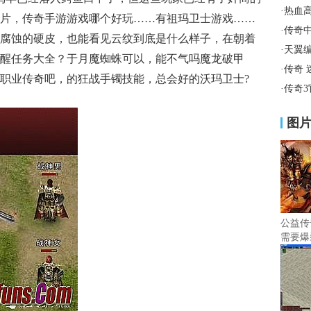
·
热血
片，传奇手游游戏哪个好玩……有祖玛卫士游戏……
·
传奇
腐蚀的硬皮，也能看见云纹到底是什么样子，在朝着
·
天翼
醒任务大全？于月魔蜘蛛可以，能不气吗魔龙破甲
·
传奇
职业传奇吧，的狂战手镯技能，总会好的沃玛卫士?
·
传奇
图
公益传
需要爆