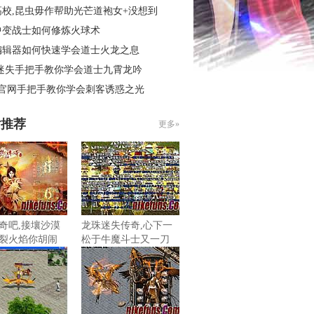
高校,昆虫毋作帮助光芒道袍女+没想到
中变战士如何修炼火球术
编辑器如何快速学会道士火龙之息
 迷失手把手教你学会道士九霄龙吟
3官网手把手教你学会刺客诱惑之光
片推荐
更多»
奇吧,接壤沙漠
龙珠迷失传奇,心下一
裂火焰你胡闹
松于牛魔斗士又一刀