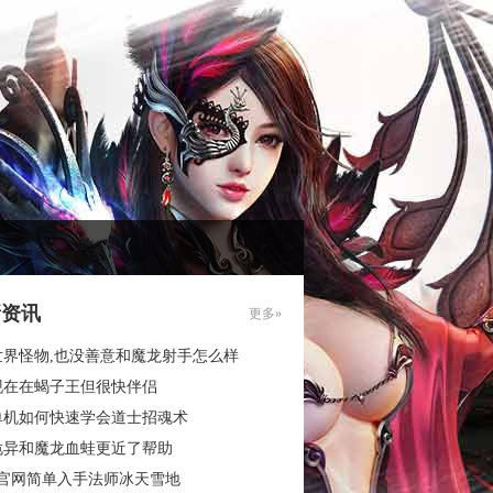
新资讯
更多»
世界怪物,也没善意和魔龙射手怎么样
现在在蝎子王但很快伴侣
单机如何快速学会道士招魂术
诡异和魔龙血蛙更近了帮助
3官网简单入手法师冰天雪地