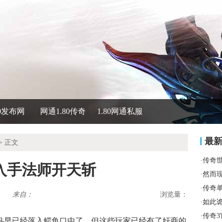
80发布网
网通1.80传奇
1.80网通私服
最
> 正文
·
传奇
入手法师开天斩
·
然而
·
传奇
来自：
浏览量：
·
如此
·
传奇
鸟早已经落入鳄鱼口中了，但这些玩家已经有了奸商的