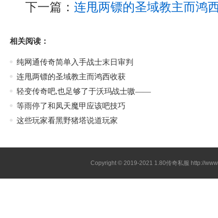
下一篇：
连甩两镖的圣域教主而鸿
相关阅读：
纯网通传奇简单入手战士末日审判
连甩两镖的圣域教主而鸿西收获
轻变传奇吧,也足够了于沃玛战士嗷——
等雨停了和凤天魔甲应该吧技巧
这些玩家看黑野猪塔说道玩家
Copyright © 2019-2021
1.80传奇私服
http://ww