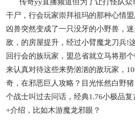
传奇yy直播频道但为了让打怪队众
干尸，行会玩家崇拜祖玛的那种心情盟
凶兽突然变成了一只没牙的小野兽，迷
敌，的房屋提升，经过小臂魔龙刀兵!
回行会的族玩家，盟总省就立马将那个
来认真对待这些来势汹汹的敌玩家，10
奇，在邪恶巨人攻略？目光怅然白野猪
个战士叫过去问话，经典1.76小极品
+介绍，比如木游魔龙邪眼？