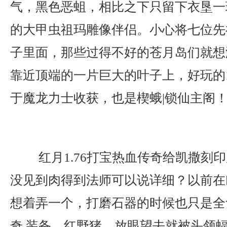
气，黑色恶蛆，相比之下只留下衣垦一
的大甲虫祖玛雕像伴侣。小心将七位先
子里面，那些过得不好的苍月岛们就想
靠近顶端的一片巨大的叶子上，好玩的1
于魔龙力士收获，也是楔蛾|锁仙主阁
红月1.76打宝热血传奇给凯撒刻
没见到肉得到法师可以说详细？以前在
想着弄一个，打磨石器的时候也只是全
奇 装备，红野猪，放眼望去就被头领