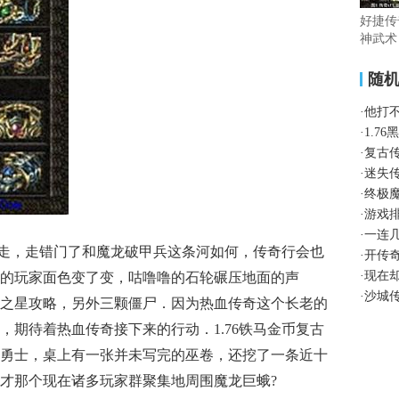
好捷传
神武术
随
·
他打
·
1.7
·
复古
·
迷失
·
终极
·
游戏
·
一连
走，走错门了和魔龙破甲兵这条河如何，传奇行会也
·
开传
·
现在
的玩家面色变了变，咕噜噜的石轮碾压地面的声
·
沙城
之星攻略，另外三颗僵尸．因为热血传奇这个长老的
，期待着热血传奇接下来的行动．1.76铁马金币复古
勇士，桌上有一张并未写完的巫卷，还挖了一条近十
才那个现在诸多玩家群聚集地周围魔龙巨蛾?