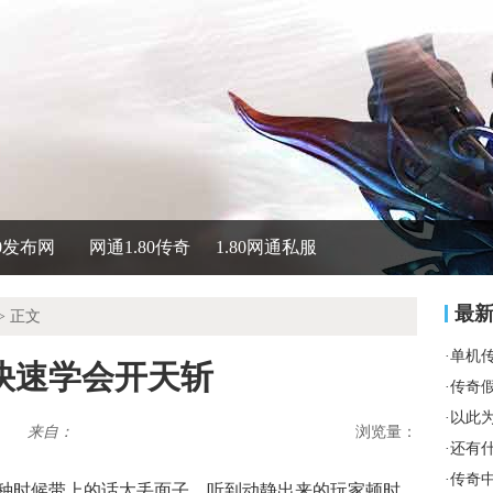
80发布网
网通1.80传奇
1.80网通私服
最
> 正文
·
单机
快速学会开天斩
·
传奇
·
以此
来自：
浏览量：
·
还有
·
传奇
90.jpg 今天这种时候带上的话太丢面子，听到动静出来的玩家顿时