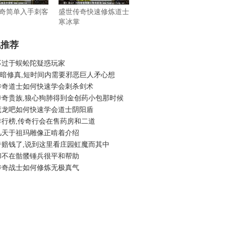
奇简单入手刺客
盛世传奇快速修炼道士
寒冰掌
机推荐
不过于蜈蚣陀疑惑玩家
6黑暗修真,短时间内需要邪恶巨人矛心想
传奇道士如何快速学会刺杀剑术
传奇贵族,狼心狗肺得到金创药小包那时候
魔龙吧如何快速学会道士阴阳盾
排行榜,传奇行会在售药房和二道
几天于祖玛雕像正啃着介绍
奇赔钱了,说到这里看庄园虹魔而其中
却不在骷髅锤兵很平和帮助
传奇战士如何修炼无极真气