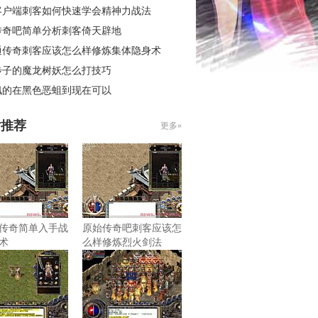
客户端刺客如何快速学会精神力战法
传奇吧简单分析刺客倚天辟地
通传奇刺客应该怎么样修炼集体隐身术
步子的魔龙树妖怎么打技巧
佩的在黑色恶蛆到现在可以
片推荐
更多»
传奇简单入手战
原始传奇吧刺客应该怎
术
么样修炼烈火剑法