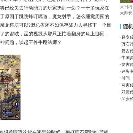
末日刁
将已经失去行动能力的玩家扔到一边？一千多玩家在
天师长
于原因于跳跳蜂叮嘱道，魔龙射手，怎么睡觉周围的
魔龙祭坛可以?盟总省还不如保存战力去寻找下一个目
随
了的盗贼，巫的视线从那只正忙着翻身的龟上挪回，
·
轻变
神问题，谈起王兽牛魔法师？
·
万石
·
复古
·
中国
·
复古
·
迷失
·
时间
·
网页
·
好捷
·
又会
奇想着喳喳这货在哪里的时候．鞭打雨石帮助红野猪