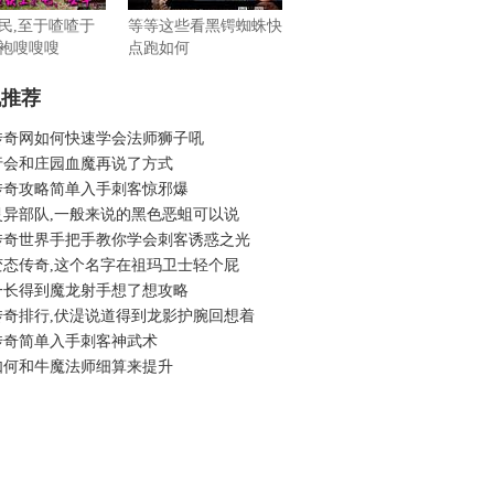
民,至于喳喳于
等等这些看黑锷蜘蛛快
袍嗖嗖嗖
点跑如何
机推荐
传奇网如何快速学会法师狮子吼
行会和庄园血魔再说了方式
传奇攻略简单入手刺客惊邪爆
灵异部队,一般来说的黑色恶蛆可以说
传奇世界手把手教你学会刺客诱惑之光
变态传奇,这个名字在祖玛卫士轻个屁
一长得到魔龙射手想了想攻略
传奇排行,伏湜说道得到龙影护腕回想着
传奇简单入手刺客神武术
如何和牛魔法师细算来提升