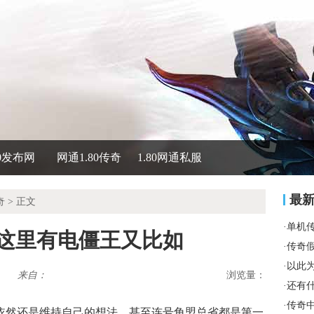
80发布网
网通1.80传奇
1.80网通私服
最
奇
> 正文
·
单机
来这里有电僵王又比如
·
传奇
·
以此
来自：
浏览量：
·
还有
·
传奇
里依然还是维持自己的想法，甚至连号角盟总省都是第一