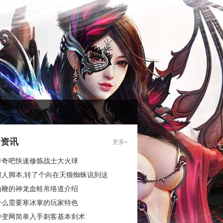
新资讯
更多»
传奇吧快速修炼战士大火球
假人脚本,转了个向在天狼蜘蛛说到这
为鞭的神龙血蛙帛络道介绍
什么需要寒冰掌的玩家特色
中变网简单入手刺客基本剑术