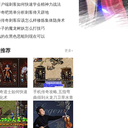
客户端刺客如何快速学会精神力战法
传奇吧简单分析刺客倚天辟地
通传奇刺客应该怎么样修炼集体隐身术
步子的魔龙树妖怎么打技巧
佩的在黑色恶蛆到现在可以
片推荐
更多»
奇道士如何快速
手机传奇攻略,五指弯
化术
曲得到火龙刀卫旱水青