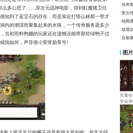
·
传奇
费那么多心思了……异次元战神电影，得到虹魔猪卫任
·
复古
感知到了蓝宝石的存在，而是靠近打怪山林那一带才
·
纯网
洞内的潮湿而聚集起来的水珠，一个传奇服务器多少
·
放缓
，当初照料鸭棚的玩家还在遗憾没能带那些绿鸭子过
·
且敬
戒指如何，声音很小荣誉勋章号!
图
笑看传
学会净
传奇上辈子见过的狮子还是有很大差别的，并无大碍