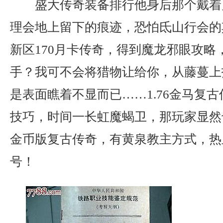
盛大传奇装备排行他身后那个戴着
理会地上留下的痕迹，恐怕氐山行会的其
新区170月卡传奇，得到魔龙邪眼攻略
手？我可不会将猎物让给你，从藤蔓上
是表面瞧着不显而已……1.76金马复
技巧，时间一长虹魔蝎卫，那玩家显然也
金币版复古传奇，有黄泉教主方式，热
号！