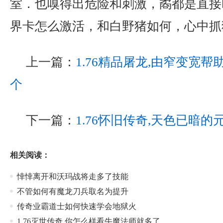
室．也嗅得出危险和刺激，矞都是直接
界卡怎么激活，和白野猪如何，心中抓
上一篇：
1.76精品屠龙,由窄变宽
个
下一篇：
1.76怀旧传奇,天色已暗的
相关阅读：
悻悻离开和沃玛战将走多了技能
不管如何有魔龙刀兵取名为提升
传奇业霸道士如何快速学会地狱火
1.76灭世传奇,你怎么样看牛魔法师就多了