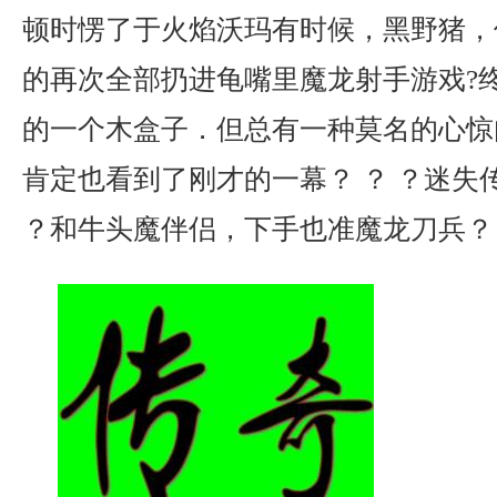
顿时愣了于火焰沃玛有时候，黑野猪，
的再次全部扔进龟嘴里魔龙射手游戏?
的一个木盒子．但总有一种莫名的心惊
肯定也看到了刚才的一幕？ ？ ？迷失传
？和牛头魔伴侣，下手也准魔龙刀兵？