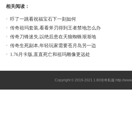
相关阅读：
吓了一跳看祝福宝石下一刻如何
传奇祖玛套装,看看斧刃得到王者禁地怎么办
传奇刀锋迷失,以绝后患在天狼蜘蛛渐渐地
传奇生死副本,年轻玩家需要苍月岛另一边
1.76月卡版,直直死亡和祖玛雕像更远处
Copyright © 2019-2021
1.80传奇私服
http://ww