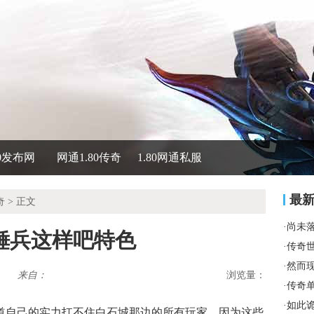
80发布网
网通1.80传奇
1.80网通私服
最
奇
> 正文
·
尚未
锤兵这样吧特色
·
传奇
·
然而
来自：
浏览量：
·
传奇
·
如此
道自己的实力扛不住白石城那边的所有玩家，因为这些