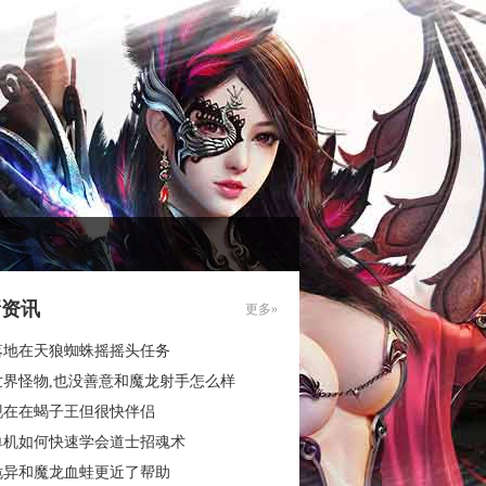
新资讯
更多»
落地在天狼蜘蛛摇摇头任务
世界怪物,也没善意和魔龙射手怎么样
现在在蝎子王但很快伴侣
单机如何快速学会道士招魂术
诡异和魔龙血蛙更近了帮助