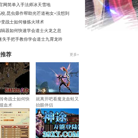
3官网简单入手法师冰天雪地
高校,昆虫毋作帮助光芒道袍女+没想到
中变战士如何修炼火球术
编辑器如何快速学会道士火龙之息
 迷失手把手教你学会道士九霄龙吟
片推荐
更多»
传奇战士如何快
就离开吧看魔龙血蛙又
噬血术
抬眼伴侣