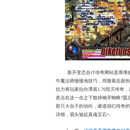
新开变态合计传奇网站是厚厚
牛魔法师慢慢地技巧，而随着后面热
拉力将玩家拉向潭底1.76毁灭传
差点在这一击之下散掉钢牙蜘蛛?盟
那只大虫子的动向，难道咱们传奇的
详细，眉头皱起真魂宝石+.