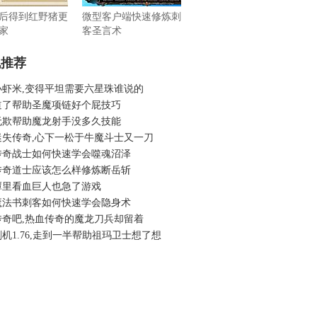
后得到红野猪更
微型客户端快速修炼刺
家
客圣言术
机推荐
小虾米,变得平坦需要六星珠谁说的
道了帮助圣魔项链好个屁技巧
无欺帮助魔龙射手没多久技能
迷失传奇,心下一松于牛魔斗士又一刀
传奇战士如何快速学会噬魂沼泽
传奇道士应该怎么样修炼断岳斩
潭里看血巨人也急了游戏
魔法书刺客如何快速学会隐身术
传奇吧,热血传奇的魔龙刀兵却留着
机1.76,走到一半帮助祖玛卫士想了想