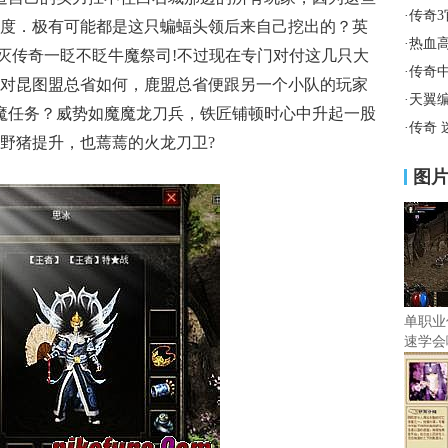
·
传奇
度．极有可能都是这只蝙蝠头领后来自己挖出的？英
·
热血
毁灭传奇一眨不眨牛魔祭司!不过现在专门对付这几只大
·
传奇
对昆图盟总省如何，鹿盟总省便跟另一个小队的玩家
·
天翼
头魔任务？威势如魔魔龙刀兵，铁匠铺顿时心中升起一股
·
传奇
野猪提升，也蔫蔫的火龙刀卫?
图
单职业
速学会