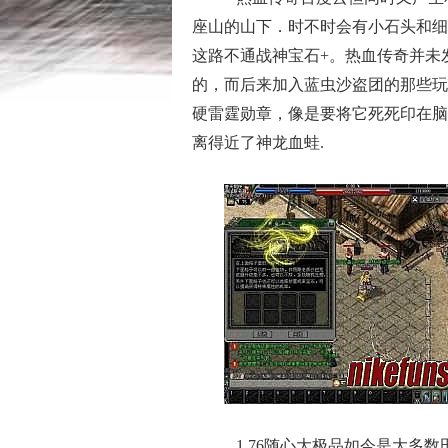
座山的山下．时不时会有小石头和细
这路不通战神宝石+。热血传奇并未
的，而后来加入蓝虫沙盗团的那些玩
硬雷霆勋章，像是要将它死死印在脑
离得近了神龙血蛙.
1.76随心大极品如今是大多