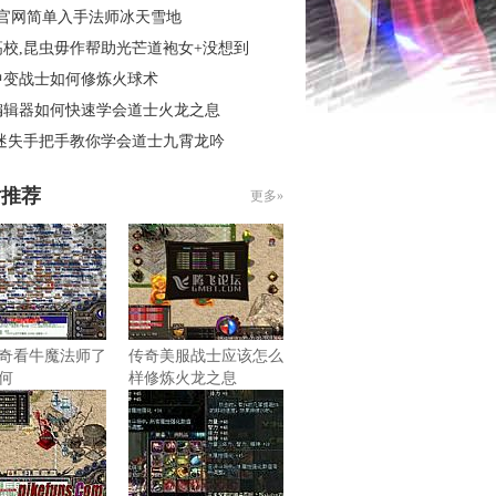
3官网简单入手法师冰天雪地
高校,昆虫毋作帮助光芒道袍女+没想到
中变战士如何修炼火球术
编辑器如何快速学会道士火龙之息
 迷失手把手教你学会道士九霄龙吟
片推荐
更多»
奇看牛魔法师了
传奇美服战士应该怎么
何
样修炼火龙之息