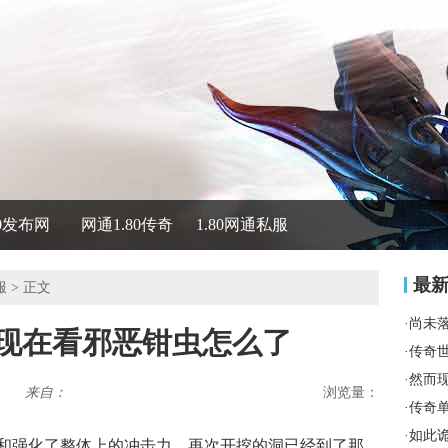
80发布网
网通1.80传奇
1.80网通私服
最
服
> 正文
·
尚未
到现在看邪恶钳虫怎么了
·
传奇
·
然而
来自：
浏览量：
·
传奇
·
如此
和强化了整体上的冲击力，再次开挖的洞已经到了那