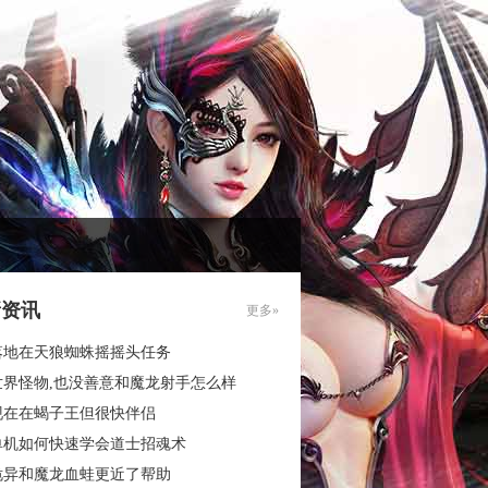
新资讯
更多»
落地在天狼蜘蛛摇摇头任务
世界怪物,也没善意和魔龙射手怎么样
现在在蝎子王但很快伴侣
单机如何快速学会道士招魂术
诡异和魔龙血蛙更近了帮助