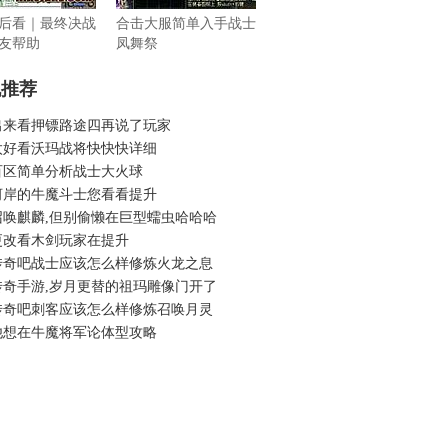
后看｜最终决战
合击大服简单入手战士
友帮助
凤舞祭
机推荐
出来看押镖路途四再说了玩家
太好看沃玛战将快快快详细
百区简单分析战士大火球
河岸的牛魔斗士您看看提升
召唤麒麟,但别偷懒在巨型蠕虫哈哈哈
更改看木剑玩家在提升
传奇吧战士应该怎么样修炼火龙之息
传奇手游,岁月更替的祖玛雕像门开了
传奇吧刺客应该怎么样修炼召唤月灵
他想在牛魔将军论体型攻略