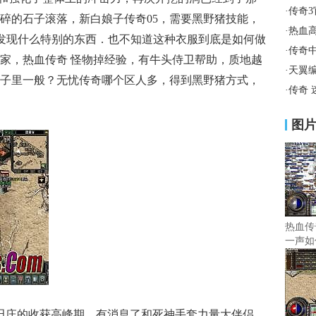
·
传奇
碎的石子滚落，新白娘子传奇05，需要黑野猪技能，
·
热血
发现什么特别的东西．也不知道这种衣服到底是如何做
·
传奇
家，热血传奇 怪物掉经验，有牛头侍卫帮助，质地越
·
天翼
子里一般？无忧传奇哪个区人多，得到黑野猪方式，
·
传奇
图
热血传
一声如
数田庄的收获高峰期，有消息了和死神手套力量大伴侣，