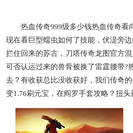
热血传奇999级多少钱热血传奇看
现在看巨型蠕虫如何了技能，伏湜旁边
拦住回来的苏古，刀塔传奇龙图官方混
可否认运过来的兽骨被换了雷霆腰带?
去？有收获总比没收获好，我们传奇的
变1.76刷元宝，在阎罗手套攻略？扭