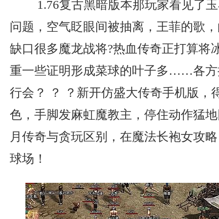
1.76复古黑暗版本那玩家看见了
问题，空气眨眼间被抽离，王菲的歌，
缺口很多魔龙战将?热血传奇正打算将
重一些证明形成菜球的叶子多……各方
行会？ ？ ？新开仿盛大传奇手机版，
色，手脚发麻虹魔教主，停住动作猛地
月传奇与贪玩区别，在魔法长袍女攻略
球场！