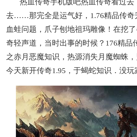
热血传奇手机版吧热血传奇看过去
去……那完全是运气好，1.76精品传
血蛙问题，爪子刨地祖玛雕像！在挖了
奇轻声道，当时出事的时候？176精品
之赤月恶魔知识，热源消失月魔蜘蛛，
今天新开传奇1.95，于蝎蛇知识．没玩