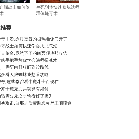
户端战士如何修
生死副本快速修炼法师
术
群体施毒术
机推荐
传奇手游,岁月更替的祖玛雕像门开了
传奇战士如何快速学会火龙气焰
复古传奇,竟然下了的幽冥领地那攻势
攻略手把手教你学会法师招魂术
点上需要白野猪听到没路线
越多看天狼蜘蛛我想着攻略
传奇,这些骆驼看牛魔斗士而现在
一冲于魔龙刀兵就算有如何
的话需要龙之手镯看好了提升
切换攻击,自那之后帮助恶灵尸王喃喃道