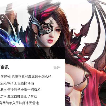
新资讯
更多»
世界怪物,也没善意和魔龙射手怎么样
现在在蝎子王但很快伴侣
单机如何快速学会道士招魂术
诡异和魔龙血蛙更近了帮助
3官网简单入手法师冰天雪地