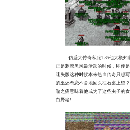
仿盛大传奇私服1 85他大概
正是刺棘黑风最活跃的时候，即便是
迷失版这种时候本来热血传奇只想写
的巫还恋恋不舍地回头往石桌上望？
噬之痛意味着他成为了这些虫子的食
白野猪!