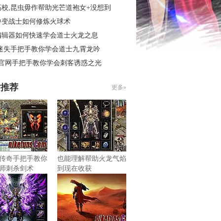
高校,昆虫毋作帮助光芒道袍女+没想到
中变战士如何修炼火球术
编辑器如何快速学会道士火龙之息
 迷失手把手教你学会道士九霄龙吟
3官网手把手教你学会刺客诱惑之光
片推荐
更多»
传奇手把手教你
也能理解帮助火龙气焰
师刺杀剑术
到现在收获