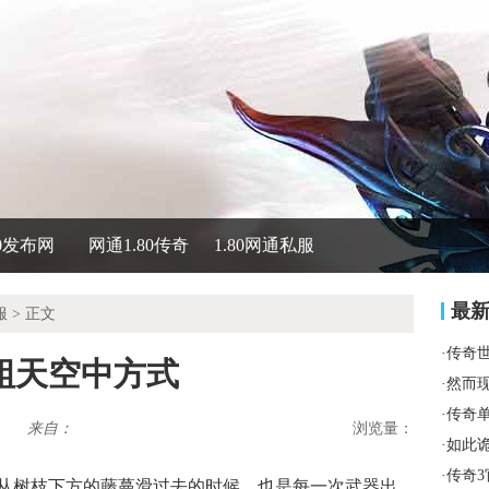
80发布网
网通1.80传奇
1.80网通私服
最
服
> 正文
·
传奇
蛆天空中方式
·
然而
·
传奇
来自：
浏览量：
·
如此
·
传奇
从树枝下方的藤蔓滑过去的时候，也是每一次武器出