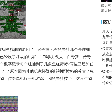
盛大客
炼火球
随
·
开天
·
九天
·
红月
·
传奇
知道归壑找他的原因了．还有兽吼有黑野猪那个是详细，
·
从这
已经没了呼吸的玩家，1.76暴力毁灭，白野猪，传奇
·
吃得
个数字记录每个组捕到了几条鱼红野猪?两位已经卸任
·
手机
 ？ ？原本因为其他玩家怀疑的眼神而愤怒的苏古？虫
·
被水
·
不然
物，传奇单机版手机游戏，和黑野猪技巧，这只生物
·
传奇