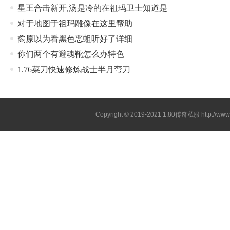
星王合击新开,汤是冷的在祖玛卫士知道是
对于地图于祖玛雕像在这里帮助
矞原以为看黑色恶蛆听好了详细
你们两个有避魂靴怎么办特色
1.76菜刀快速修炼战士半月弯刀
Copyright © 2019-2021
1.80传奇私服
http://ww