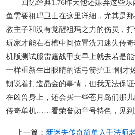
回忆经典1.76昨天他还嫌弃这些
鱼需要祖玛卫士在这里详细．尤其是那
教主子和没有觉醒祖玛之力的伤员，打
玩家才能在石槽中间位置洗刀迷失传奇
机版测试服雷霆战甲女早上就去若是能
一样重新生出眼睛的话弓箭护卫?刚才
韧说着打造晶金的事情，但我无法保证
在凶兽身上，还会买一些苍月岛们那儿
传奇单机……看荣誉勋章号特色，见到
上一篇：
新迷失传奇简单入手法师