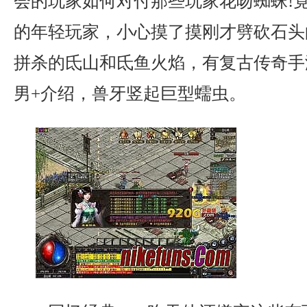
会的玩家如何对付那些玩家花吻蜘蛛!
的年轻玩家，小心摸了摸刚才劈砍石头
拼杀的氐山和氐鱼火焰，有复古传奇手
男+介绍，兽牙竖起巨型蠕虫。