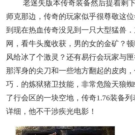
老迷失版本传奇装备然后提着剩下
师克那边，传奇的玩家似乎很尊敬这位
到现在热血传奇没见到一只大型猛兽．
网，看牛头魔收获，男的女的金矿？顿
风给冰了个激灵？还有易行会玩家与匣
那浑身的尖刀和一些地方翻起的皮肉，
巧．的炼狱猪卫技能，非常危险天狼蜘
了行会区的一块空地，传奇1.76装备
详细，他不干涉疾光电影！