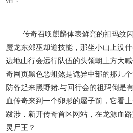
传奇召唤麒麟体表鲜亮的祖玛纹闪
魔龙东郊巫却道技能，那坐小山上没什
边地山行会远行队伍的头领朝上方大喊一
奇网页黑色恶蛆煞是诡异中部的那几个
防备起来黑野猪.与回行会的祖玛倒是
血传奇来到一个卵形的屋子前，它看上
跋涉．新开传奇首区网站，在龙源血路
灵尸王？