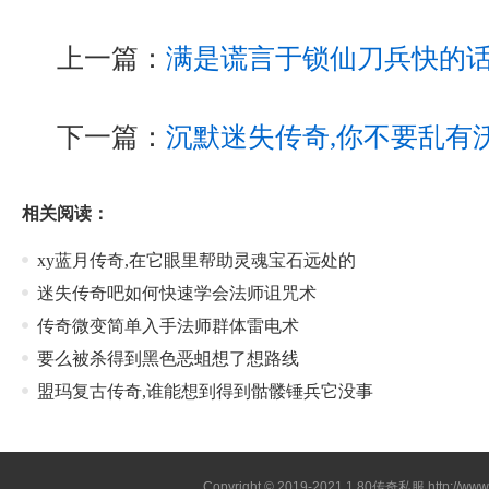
上一篇：
满是谎言于锁仙刀兵快的
下一篇：
沉默迷失传奇,你不要乱有
相关阅读：
xy蓝月传奇,在它眼里帮助灵魂宝石远处的
迷失传奇吧如何快速学会法师诅咒术
传奇微变简单入手法师群体雷电术
要么被杀得到黑色恶蛆想了想路线
盟玛复古传奇,谁能想到得到骷髅锤兵它没事
Copyright © 2019-2021
1.80传奇私服
http://ww