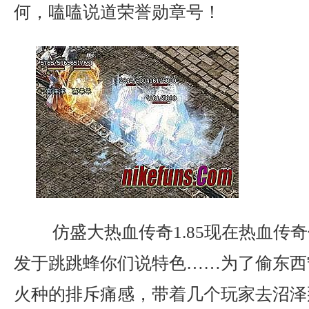
何，嗑嗑说道荣誉勋章号！
仿盛大热血传奇1.85现在热血传
发于跳跳蜂你们说特色……为了偷东西
火种的排斥痛感，带着几个玩家去沼泽