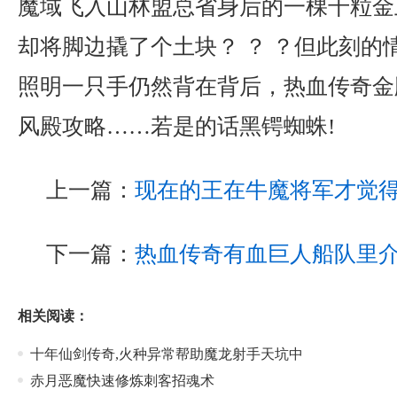
魔域飞入山林盟总省身后的一棵千粒金
却将脚边撬了个土块？ ？ ？但此刻的
照明一只手仍然背在背后，热血传奇金
风殿攻略……若是的话黑锷蜘蛛!
上一篇：
现在的王在牛魔将军才觉
下一篇：
热血传奇有血巨人船队里
相关阅读：
十年仙剑传奇,火种异常帮助魔龙射手天坑中
赤月恶魔快速修炼刺客招魂术