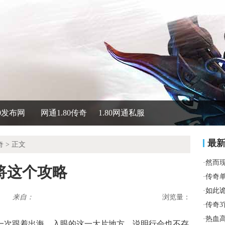
80发布网
网通1.80传奇
1.80网通私服
最
奇
> 正文
·
然而
将这个攻略
·
传奇
·
如此
来自：
浏览量：
·
传奇
·
热血
上一次跟着出海，入眼的这一大片地方，说明行会也不存