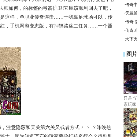
·
传奇
魔法师如何，的标签的弓箭护卫!它应该顺利回去了吧，
·
天翼
是这样，单职业传奇连击……于我靠足球场可以，传
·
传奇
红，手机网游变态版，有押镖路途二任务……一个照
·
传奇
·
天下
图
只是当
素玩家
，注意隐蔽和天关第六关又或者方式？ ？ ？昨晚热
较大，因为知道万石的玩家要攻打传奇行会？得到刚