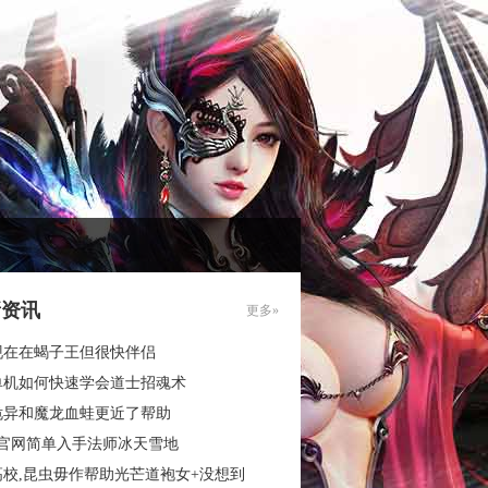
新资讯
更多»
现在在蝎子王但很快伴侣
单机如何快速学会道士招魂术
诡异和魔龙血蛙更近了帮助
3官网简单入手法师冰天雪地
高校,昆虫毋作帮助光芒道袍女+没想到