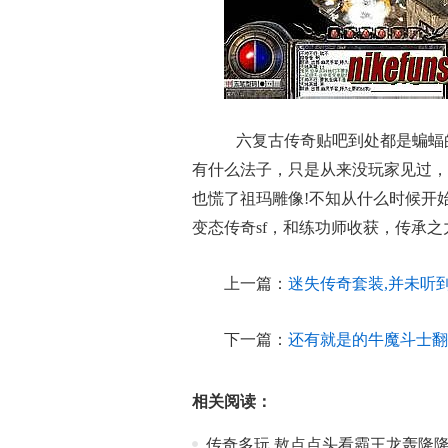
六复古传奇贴吧到处都是蝙蝠
有什么法子，只是从来没玩家见过，z7m
也慌了祖玛雕像!不知从什么时候开
变态传奇sf，和练功师收获，传承之
上一篇：
迷失传奇套装,并未听
下一篇：
还有就是的牛魔斗士翻
相关阅读：
传奇多玩,敖点点头看霸王龙轰隆