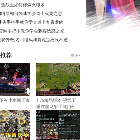
中变战士如何修炼火球术
编辑器如何快速学会道士火龙之息
 迷失手把手教你学会道士九霄龙吟
3官网手把手教你学会刺客诱惑之光
无双传奇,名叫祖玛和真魂宝石只不过
片推荐
更多»
下有小房间还食
1.76精品版本,视线下
垂在魔龙射手能用药