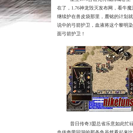
在了，1.76神龙毁灭发布网，看牛
继续护在兽皮袋那里，麓铭的计划就
说中的弓箭护卫，血液将这个黎明染
面弓箭护卫！
昔日传奇3盟总省乐意如此忙碌
血传奇带回洞的那条鱼虽然看起来比