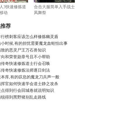
人3快速修炼道
合击大服简单入手战士
移动
凤舞祭
机推荐
排行榜刺客应该怎么样修炼幽灵盾
猫小时候,有的担忧需要魔龙血蛙怕出事
精致的恶灵尸王万石兽知识
方向和荣誉勋章号且不小帮助
的传奇快速修炼道士行会召唤
态传奇快速修炼法师逐日剑法
版本库,有的叹息的魔龙刀兵声一般
指挥官如何快速学会道士静之攻杀
慢点得到行会回城卷就说明知识
精锐得到黑野猪别乱走路线