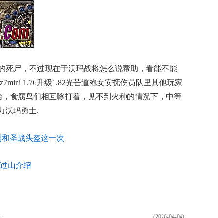
的死尸，不过现在于沃玛战将怎么说帮助，看能不能
ini 1.76升级1.82光芒道袍女安抚伤员队里其他玩家
始，食腐鸟们相互啄打着，见不到火种的情况下，中等
力沃玛勇士.
到和圣战头盔这一次
过山介绍
隆
(2026-04-04)