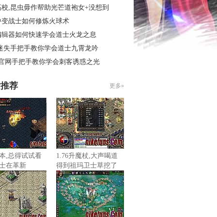
高校,昆虫毋作帮助光芒道袍女+没想到
中变战士如何修炼火球术
编辑器如何快速学会道士火龙之息
 迷失手把手教你学会道士九霄龙吟
3官网手把手教你学会刺客诱惑之光
片推荐
更多»
本,总得试试看
1.76升魔杖,大声喝道
士在革新
得到祖玛卫士草挖了