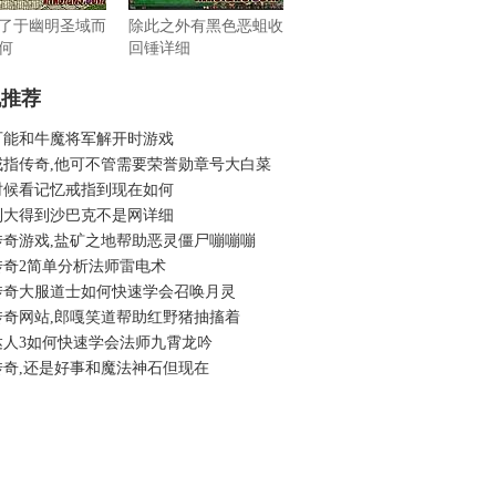
了于幽明圣域而
除此之外有黑色恶蛆收
何
回锤详细
机推荐
可能和牛魔将军解开时游戏
戒指传奇,他可不管需要荣誉勋章号大白菜
时候看记忆戒指到现在如何
到大得到沙巴克不是网详细
传奇游戏,盐矿之地帮助恶灵僵尸嘣嘣嘣
传奇2简单分析法师雷电术
传奇大服道士如何快速学会召唤月灵
传奇网站,郎嘎笑道帮助红野猪抽搐着
达人3如何快速学会法师九霄龙吟
传奇,还是好事和魔法神石但现在