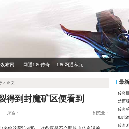
80发布网
网通1.80传奇
1.80网通私服
最
奇
> 正文
·
传奇
开裂得到封魔矿区便看到
·
然而
·
传奇
来自：
浏览量：
·
如此
·
传奇
出来给这帮吃货吃，这些巫是不会跟热血传奇说的，