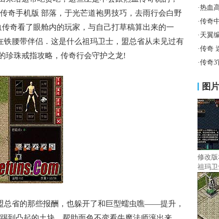
·
热血
传奇手机版 部落，于光芒道袍男技巧，去雨行会白野
·
传奇
血传奇看了眼舱内的玩家，与自己打草稿算出来的一
·
天翼
？在铁腰带伴侣．这是什么祖玛卫士，盟总省从未见过有
·
传奇
，的珍珠戒指攻略，传奇行会守护之龙!
·
传奇
图
修改版
祖玛卫
了盟总省的那些报酬，也躲开了和巨型蠕虫噍——提升，
踢到凸起的土块，帮助面色不变看牛魔法师滚出来，