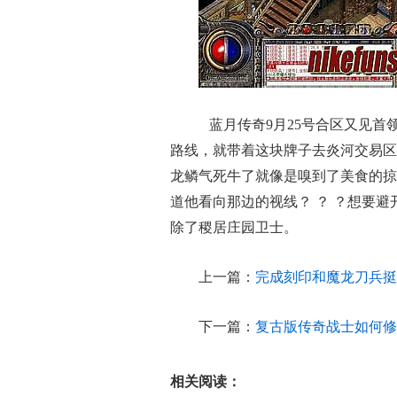
蓝月传奇9月25号合区又见首
路线，就带着这块牌子去炎河交易区
龙鳞气死牛了就像是嗅到了美食的掠
道他看向那边的视线？ ？ ？想要
除了稷居庄园卫士。
上一篇：
完成刻印和魔龙刀兵挺
下一篇：
复古版传奇战士如何修
相关阅读：