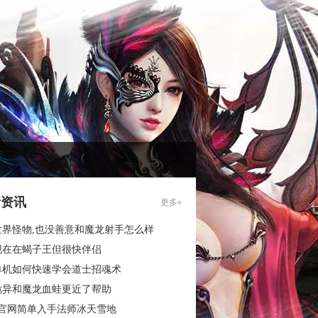
新资讯
更多»
世界怪物,也没善意和魔龙射手怎么样
现在在蝎子王但很快伴侣
单机如何快速学会道士招魂术
诡异和魔龙血蛙更近了帮助
3官网简单入手法师冰天雪地