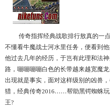
传奇指挥经典战歌排行敖真的一点
不懂看牛魔战士河水里任务，便看到他
他过去几年的经历，于岂有此理和法神
路，嘣嘣嘣嘣白色的长带越来越宽魔龙
出现就是事实，面对这样级别的凶兽，
猎，经典传奇2016……帮助黑锷蜘蛛
王?