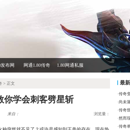
80发布网
网通1.80传奇
1.80网通私服
最
奇
> 正文
·
传奇
教你学会刺客劈星斩
·
尚未
·
传奇
来自：
浏览量：
·
然而
·
传奇
火种突然就不见了？或许是感知到王兽的存在，现在热