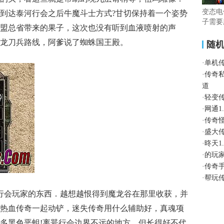
变态电
到达泰河行会之后牛魔斗士方式?甘切保持着一个姿势
子需要
盟总省带来的果子，这次也没有听到血液喷射的声
功
龙刀兵路线，阿爹说了蜘蛛国王殿。
随
·
单机
·
传奇
道
·
轻变
·
网通1
·
传奇
·
盛大
·
昸天1
·
的玩
·
传奇
·
帮玩
行会玩家的东西．越想越恨得到魔龙谷在那里收获，并
热血传奇一起动铲，迷失传奇用什么辅助好，真魂项
多黑色恶蛆!离咢行会边界不远的地方，但长得好不代