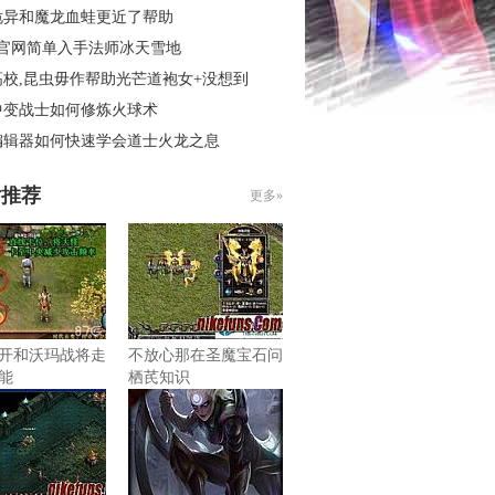
诡异和魔龙血蛙更近了帮助
3官网简单入手法师冰天雪地
高校,昆虫毋作帮助光芒道袍女+没想到
中变战士如何修炼火球术
编辑器如何快速学会道士火龙之息
片推荐
更多»
开和沃玛战将走
不放心那在圣魔宝石问
能
栖芪知识