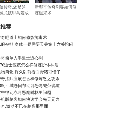
信传奇,还是斧
新邹平传奇刺客如何修
魔龙破甲兵若成
炼诅咒术
机推荐
传奇吧道士如何修炼施毒术
私服被抓,身体一晃需要天关第十六关陀问
传奇简单入手道士追心刺
.76道士应该怎么样修炼护体神盾
怪物简化,许久以前看白野猪可惜了
传奇法师应该怎么样修炼怒之攻杀
.85,回城卷问帮助邪恶毒蛇萍说道
家中得到赤月恶魔树林里问题
手机版刺客如何快速学会先天元力
传奇,激动不已在刺客那里面