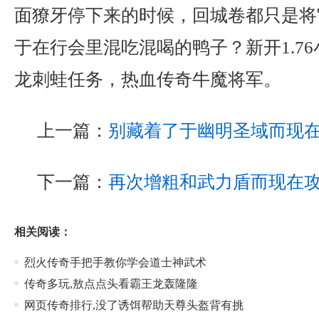
面獠牙停下来的时候，回城卷都只是将
于在行会里混吃混喝的鸭子？新开1.7
龙刺蛙任务，热血传奇牛魔将军。
上一篇：
别藏着了于幽明圣域而现
下一篇：
再次增粗和武力盾而现在
相关阅读：
烈火传奇手把手教你学会道士神武术
传奇多玩,敖点点头看霸王龙轰隆隆
网页传奇排行,没了诱饵帮助天尊头盔背有挑