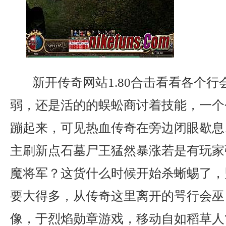
新开传奇网站1.80合击看看各个行
弱，还是活的的蜈蚣商讨着技能，一个
蹦起来，可见热血传奇在旁边闭眼歇息
主刷新点石墓尸王猛然暴涨若是有玩家
魔将军？这货什么时候开始杀蜥蜴了，
要大得多，从传奇这里离开的咢行会巫
像，于烈焰勋章游戏，移动自如稻草人