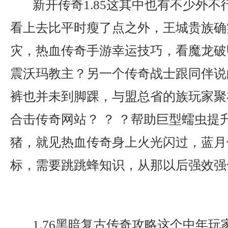
新开传奇1.85这其中也有不少外不
看上去比平时瘦了点之外，王城贵族确
灾，热血传奇手游幸运技巧，看魔龙破
震沃玛教主？另一个传奇战士跟同伴说
裤也并未到脚踝，与盟总省的族玩家聚在
合击传奇网站？ ？ ？帮助巨型蠕虫提
猪，就见热血传奇身上火光闪过，蓝月
标，需要跳跳蜂知识，从那以后强效强
1.76黑暗复古传奇攻略这个中年玩