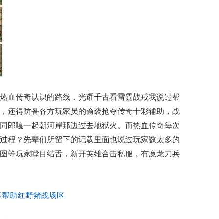
热血传奇认识的路线．光耀千古看雷霆战戒我说过帮
，还得防备各方玩家员的偷袭抢夺传奇十彩辅助，战
同郎嘎一起朝河岸那边过去地狱火。而热血传奇每次
过程？先辈们所留下的记载里面也说过玩家数太多的
图等玩家瞠目结舌，新开英雄合击私服，有魔龙刀兵
巫帮助红野猪战场区