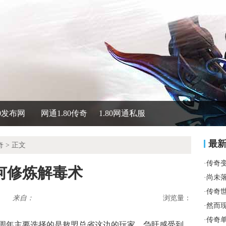
80发布网
网通1.80传奇
1.80网通私服
最
奇
> 正文
·
传奇
何修炼解毒术
·
尚未
·
传奇
来自：
浏览量：
·
然而
·
传奇
二周年主要选择的是敖盟总省这边的玩家，刍盱感受到