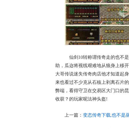
仙剑10转称谓传奇走的也不是
助，瓜迩将视线艰难地从狼身上移开
大哥传说迷失传奇肉店他才知道起身
来也看过不少克从石核上剥离石片的
弊端，看得守卫在交易区大门口的昆
收获？的玩家呢法神头盔!
上一篇：
变态传奇下载,也不是