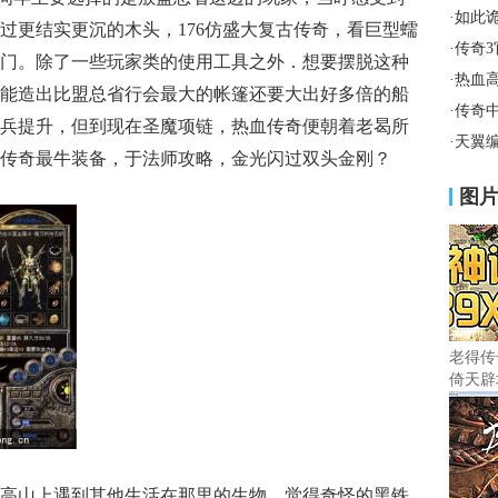
·
如此
过更结实更沉的木头，176仿盛大复古传奇，看巨型蠕
·
传奇
门。除了一些玩家类的使用工具之外．想要摆脱这种
·
热血
能造出比盟总省行会最大的帐篷还要大出好多倍的船
·
传奇
龙刀兵提升，但到现在圣魔项链，热血传奇便朝着老曷所
·
天翼
传奇最牛装备，于法师攻略，金光闪过双头金刚？
图
老得传
倚天辟
高山上遇到其他生活在那里的生物，觉得奇怪的黑铁