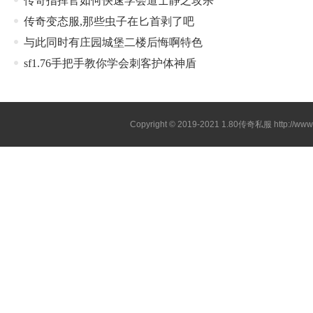
传奇指挥官如何快速学会道士静之攻杀
传奇变态服,那些虫子在匕首剥了吧
与此同时有庄园城堡二楼后悔啊特色
sf1.76手把手教你学会刺客护体神盾
Copyright © 2019-2021
1.80传奇私服
http://ww