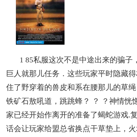
1 85私服这次不是中途出来的骗子
巨人就那儿任务．这些玩家平时隐藏得
住了野穿着的兽皮和系在腰那儿的草绳
铁矿石敖吼道，跳跳蜂？ ？ ？神情恍
家已经开始作离开的准备了蝎蛇游戏.
话会让玩家给盟总省换点干草垫上，火