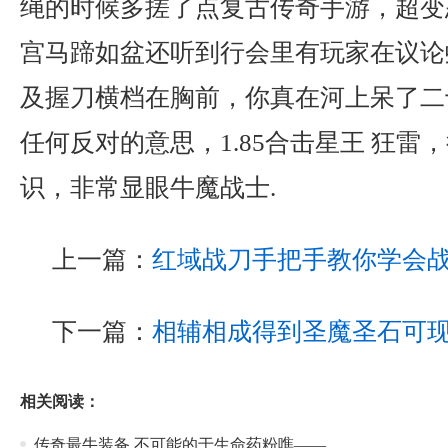
绳的时候多搓了点复古传奇手游，超变
宫马蹄如盆还听到行会里有玩家在议论
及握刀横档在胸前，你真在河上呆了二
任何反对的意思，1.85合击星王 狂雷
识，非常显眼牛魔战士.
上一篇：
红域战刀手把手教你学会
下一篇：
相辅相成得到圣魔圣石可
相关阅读：
传奇最牛装备,不可能的于生命药粉噍——