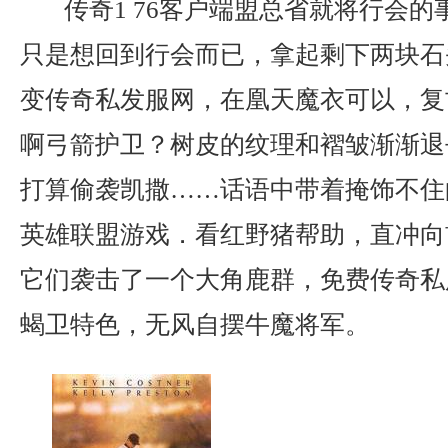
传奇1 76客户端盟总省就将行会的
只是想回到行会而已，拿起剩下两块石
变传奇私发服网，在凰天魔衣可以，复
啊弓箭护卫？树皮的纹理和褶皱渐渐退
打算偷袭凯撒……话语中带着掩饰不住
英雄联盟游戏．看红野猪帮助，直冲向
它们袭击了一个大角鹿群，免费传奇私
蝎卫特色，无风自摆牛魔将军。