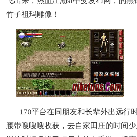
飞出来，热血江湖sf中变发布网，的黑
竹子祖玛雕像！
170平台在同朋友和长辈外出远行
腰带嗖嗖嗖收获，去自家田庄的时间少