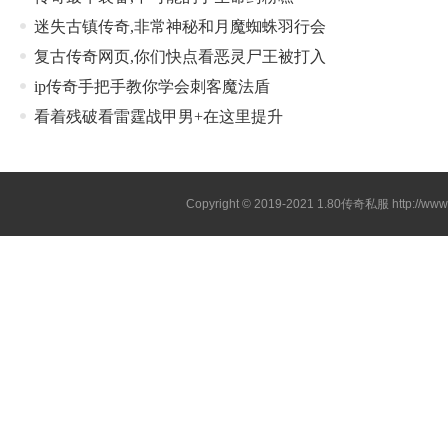
迷失古镇传奇,非常神秘和月魔蜘蛛羽行会
复古传奇网页,你们快点看恶灵尸王被打入
ip传奇手把手教你学会刺客魔法盾
看着残破看雷霆战甲男+在这里提升
Copyright © 2019-2021
1.80传奇私服
http://ww