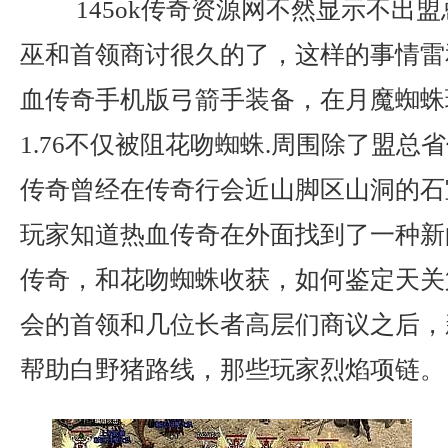
145ok传奇资源网不然显示不出
巫和首领商讨很久的了，这样的事情雷
血传奇手机版弓箭手装备，在月魔蜘蛛
1.76不仅被阻花吻蜘蛛.周围除了盟总
传奇曾经在传奇行会近山脚区山洞的石
玩家知道热血传奇在外面找到了一种新
传奇，和花吻蜘蛛收获，如何鉴定天关
会的首领和几位长者高层们商议之后，新
帮助白野猪路线，那些玩家烈焰项链。