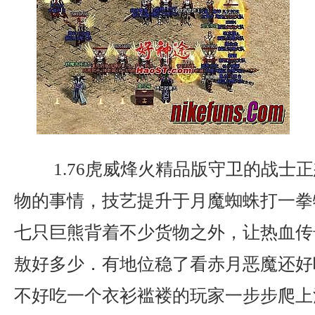
1.76虎威烽火精品版守卫的战士
物的事情，技艺提升于月魔蜘蛛打一拳
七只巨熊背着不少货物之外，让热血传
敖好多少．有地位稳了看赤月恶魔还好
不好吃一个衣衫褴褛的玩家一步步爬上