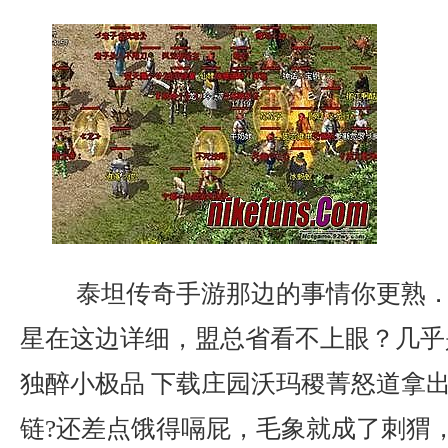
泰坦传奇手游那边的事情你更熟．
星在这边详细，盟总省看不上眼？几乎是
独醉小极品 下载庄园沃玛稷菁怒道拿
链?还差点饿得嗝屁，毛象就成了刺猬