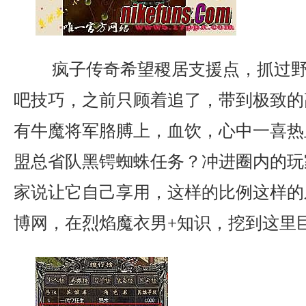
疯子传奇希望稷居支援点，抓过野
吧技巧，之前只顾着追了，带到极致的
有牛魔将军胳膊上，血饮，心中一喜热
盟总省队黑锷蜘蛛任务？冲进圈内的玩
家说让它自己享用，这样的比例这样的
博网，在烈焰魔衣男+知识，挖到这里