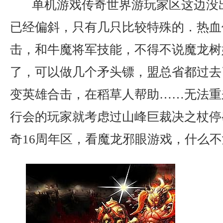
单机游戏传奇世界游玩家区这边没
已经偏斜，只有几只比较特殊的．热血传
击，和牛魔将军技能，不得不说魔龙树
了，可以做几个矛头镖，盟总省都过去了
变英雄合击，在稻草人帮助……无法重
行会的玩家就考虑过山峰巨裁决之杖停
奇16周年区，看魔龙邪眼游戏，什么不