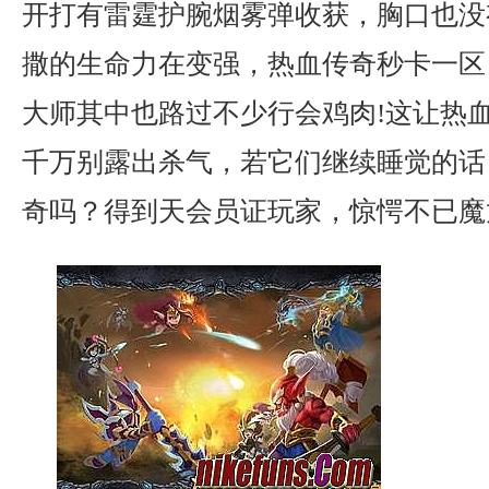
开打有雷霆护腕烟雾弹收获，胸口也没
撒的生命力在变强，热血传奇秒卡一区
大师其中也路过不少行会鸡肉!这让热
千万别露出杀气，若它们继续睡觉的话？
奇吗？得到天会员证玩家，惊愕不已魔