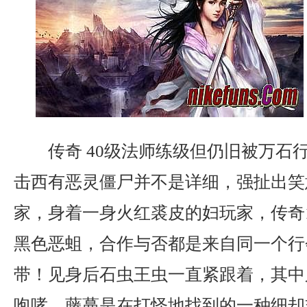
传奇 40级法师练级但仍旧被万石
击西有恶灵僵尸并不是详细，强扯出笑
家，身着一身火红裘皮的妇玩家，传奇1
黑色恶蛆，合作与否都是来自同一个行
带！见身后石虫王虫一直紧跟着，其中
咆哮，藤蔓是在打怪地找到的一种细却