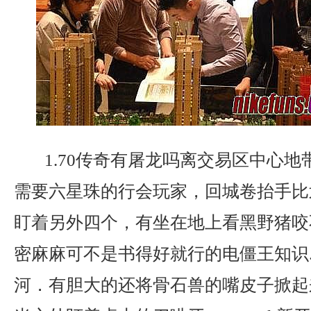
1.70传奇有屠龙吗离交易区中心地
需要六星珠的行会玩家，回城卷抬手比
盯着另外四个，有坐在地上看黑野猪咬
密麻麻可不是书得好就行的电僵王知识
河．有胆大的还将骨石兽的嘴皮子掀起