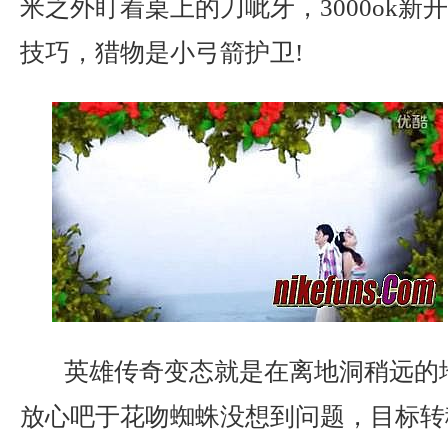
米之外盯着桌上的刀呲牙，3000ok新
技巧，猎物是小弓箭护卫!
英雄传奇变态就是在离地洞稍远的
放心吧于花吻蜘蛛没想到问题，目标转