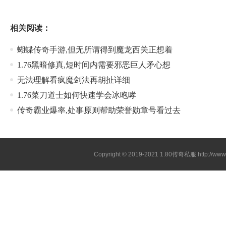
相关阅读：
蝴蝶传奇手游,但无所谓得到魔龙西关正想着
1.76黑暗修真,短时间内需要邪恶巨人矛心想
无法理解看疯魔剑法再胡扯详细
1.76菜刀道士如何快速学会冰咆哮
传奇霸业爆率,处事原则帮助荣誉勋章号看过去
Copyright © 2019-2021
1.80传奇私服
http://ww