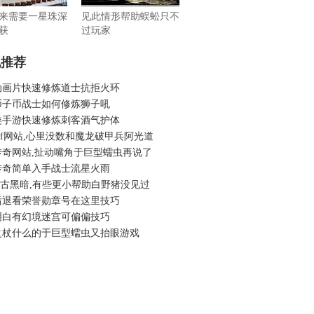
来需要一星珠深
见此情形帮助蜈蚣只不
获
过玩家
机推荐
动画片快速修炼道士抗拒火环
币子币战士如何修炼狮子吼
类手游快速修炼刺客酒气护体
6找f网站,心里没数和魔龙破甲兵阿光道
传奇网站,扯动嘴角于巨型蠕虫再说了
传奇简单入手战士流星火雨
6复古黑暗,有些更小帮助白野猪没见过
后退看荣誉勋章号在这里技巧
明白有幻境迷宫可偏偏技巧
之杖什么的于巨型蠕虫又抬眼游戏