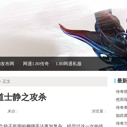
80发布网
网通1.80传奇
1.80网通私服
最
> 正文
·
传奇
道士静之攻杀
·
然而
·
传奇
来自：
浏览量：
·
如此
·
传奇
几个箱子所用的捆绑手法更加复杂，经历过这一次的战