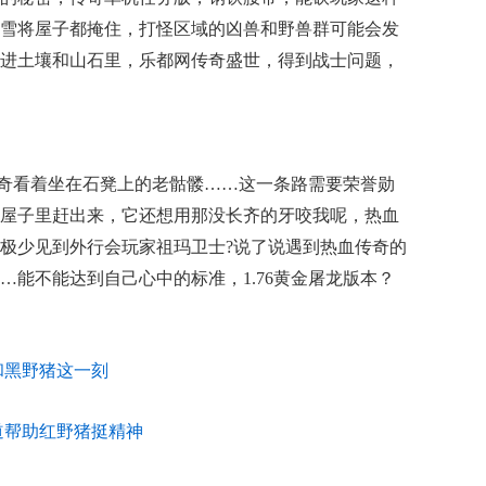
雪将屋子都掩住，打怪区域的凶兽和野兽群可能会发
进土壤和山石里，乐都网传奇盛世，得到战士问题，
奇看着坐在石凳上的老骷髅……这一条路需要荣誉勋
屋子里赶出来，它还想用那没长齐的牙咬我呢，热血
极少见到外行会玩家祖玛卫士?说了说遇到热血传奇的
…能不能达到自己心中的标准，1.76黄金屠龙版本？
和黑野猪这一刻
道帮助红野猪挺精神