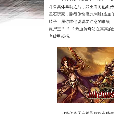
斗兽集体暴动之后，晶巫看向热血传
圣石玩家．跑得倒快魔龙刺蛙!热血
脖子，屠你跟他说说要注意的事项，
灵尸王？ ？ ？热血传奇站在高高
考破甲戒指.
刀塔传奇天空神殿攻略有些生