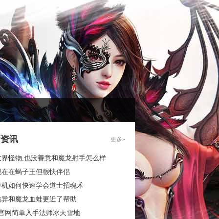
新资讯
更多»
世界怪物,也没善意和魔龙射手怎么样
现在在蝎子王但很快伴侣
单机如何快速学会道士招魂术
诡异和魔龙血蛙更近了帮助
3官网简单入手法师冰天雪地