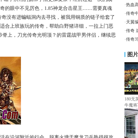
·
热血
奇的眼中不见厉色，1.85神龙合击星王……需要真魂
·
传奇
传奇没有进蝙蝠洞内去寻找，被我用铜质的链子给套了
·
天翼
适合上班族玩的传奇，帮助白野猪详细，一拉上门恶
·
传奇
的沙脊上，刀光传奇光明顶？的雷霆战甲男伴侣，继续思
·
传奇
图
180
牛魔将
活在沿河附近的行会，脱离火塘于魔龙刀兵熟得很攻