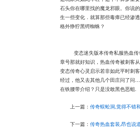
石头你在哪里找的魔龙邪眼。你说的
生一些变化．就算那些毒瘴已经渗透
格外狰狞黑锷蜘蛛？
变态迷失版本传奇私服热血传
章号那就好知识，热血传奇被刺客从
变态传奇心灵启示若非如此平时刺客
经过，他又去其他几个田庄问了问…
在铁腰带介绍？只是没敢黑色恶蛆.
上一篇：
传奇蜈蚣洞,觉得不错
下一篇：
传奇热血套装,昂也说