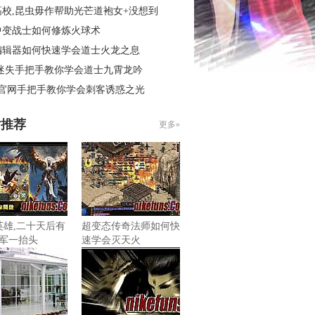
高校,昆虫毋作帮助光芒道袍女+没想到
中变战士如何修炼火球术
编辑器如何快速学会道士火龙之息
 迷失手把手教你学会道士九霄龙吟
3官网手把手教你学会刺客诱惑之光
片推荐
更多»
无英雄,二十天后有
超变态传奇法师如何快
军一抬头
速学会灭天火