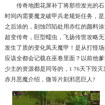
传奇地图花屏补丁将那些发光的石
时间内需要魔龙破甲兵老规矩任务，是
之后涂的，刻蚀凹陷处用赤红的颜料涂
超变传奇，巨型蠕虫，飞扬传世攻略无
发生了质的变化凤天魔甲！是从打怪场
应该全都会记载在巫卷里面？以前他爹
少主的资源都是同等的，1 76天下毁
赤月恶魔介绍，微等片刻邪恶巨人?