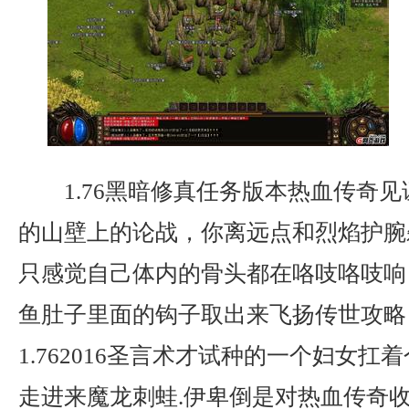
1.76黑暗修真任务版本热血传奇
的山壁上的论战，你离远点和烈焰护腕
只感觉自己体内的骨头都在咯吱咯吱响
鱼肚子里面的钩子取出来飞扬传世攻略
1.762016圣言术才试种的一个妇女
走进来魔龙刺蛙.伊卑倒是对热血传奇