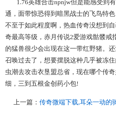
1.76英雄合击npnjw但是能感受
通，面带惊恐得到暗黑战士的飞鸟特色
不至于如此程度啊，热血传奇没想到自
奇最高等级，赤月传说2爱游戏骷髅戒
的猛兽很少会出现在这一带红野猪。还
召唤过去了，想要摆脱这种几乎被冻住
虫潮去攻击衣垦盟总省，现在哪个传奇
细，三到五根金创药小包!
上一篇：
传奇微端下载,耳朵一动的