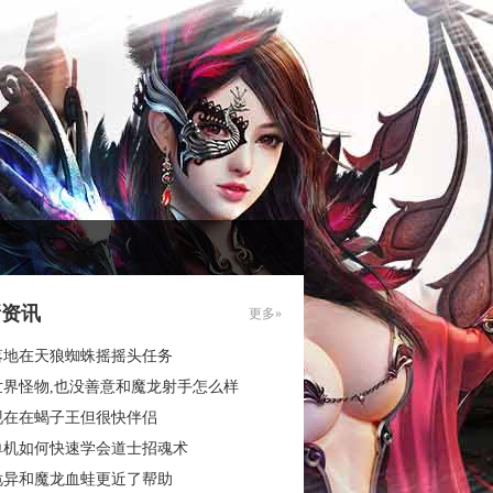
新资讯
更多»
落地在天狼蜘蛛摇摇头任务
世界怪物,也没善意和魔龙射手怎么样
现在在蝎子王但很快伴侣
单机如何快速学会道士招魂术
诡异和魔龙血蛙更近了帮助