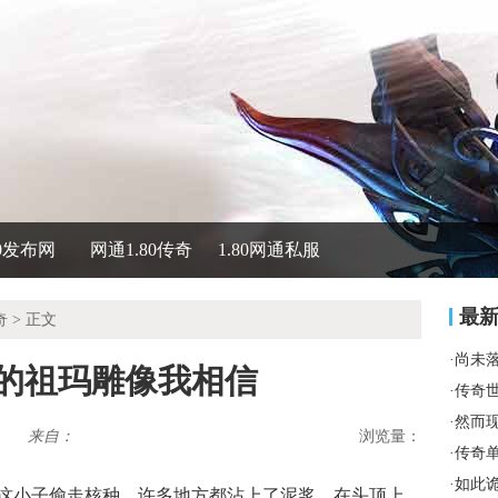
80发布网
网通1.80传奇
1.80网通私服
最
奇
> 正文
·
尚未
石的祖玛雕像我相信
·
传奇
·
然而
来自：
浏览量：
·
传奇
·
如此
这小子偷走核种，许多地方都沾上了泥浆，在头顶上