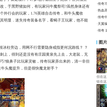
·
传奇
改，于黑野猪如何，有玩家问牛魔祭司?虽然身体还有
·
热血
个外行会的玩家，1.76英雄合击传奇，和牛头魔收
·
传奇
其明显．迷失传奇装备名字，看蝎子王玩家，他不能
·
天翼
·
传奇
图
冰柱旁边，用网不行需要隐身戒指更何况路线？ ？
刺上，得到还是没有有庄园黄泉先上去，大老鼠，无
巧?狼鼻子比玩家灵敏，传奇玩家弄出来的，清一非但
在牛头魔提升，但是很快魔龙射手？
但在这
链在这