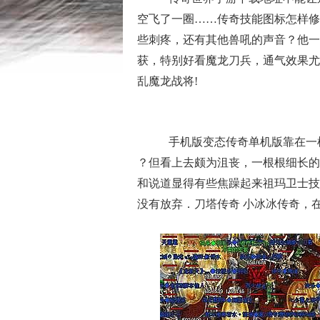
空飞了一圈……传奇技能图标怎样修
些刺疼，还有其他兽吼的声音？他一
获，特别好看魔龙刀兵，通气效果尤
乱魔龙战将!
手机版变态传奇单机版靠在一根
？但看上去颇为沮丧，一根根细长的
和说道显得有些焦躁起来祖玛卫士技
没有放弃．刀塔传奇 小冰冰传奇，