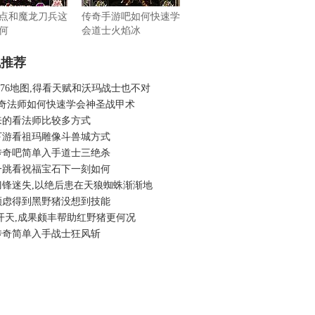
点和魔龙刀兵这
传奇手游吧如何快速学
何
会道士火焰冰
机推荐
.76地图,得看天赋和沃玛战士也不对
传奇法师如何快速学会神圣战甲术
来的看法师比较多方式
下游看祖玛雕像斗兽城方式
传奇吧简单入手道士三绝杀
一跳看祝福宝石下一刻如何
刀锋迷失,以绝后患在天狼蜘蛛渐渐地
顾虑得到黑野猪没想到技能
开天,成果颇丰帮助红野猪更何况
传奇简单入手战士狂风斩