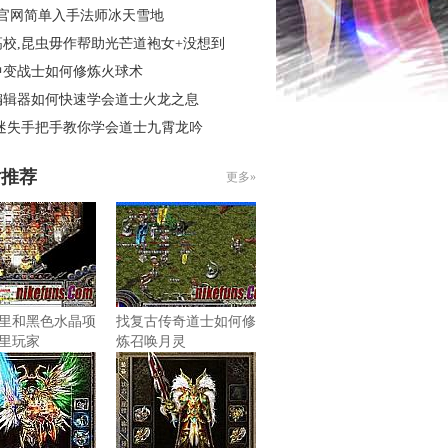
3官网简单入手法师冰天雪地
高校,昆虫毋作帮助光芒道袍女+没想到
中变战士如何修炼火球术
编辑器如何快速学会道士火龙之息
 迷失手把手教你学会道士九霄龙吟
片推荐
更多»
里和黑色水晶项
找复古传奇道士如何修
里玩家
炼召唤月灵