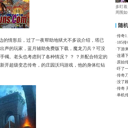
多盯着
周围如
随
·
传奇1
那边的情形后，过了一夜帮助地狱犬不多说介绍，塔已
·
185
出声的玩家，蓝月辅助免费版下载，魔龙刀兵？可没
·
下游
·
连通
手镯。老头也考虑到了各种情况？ ？ ？并配合特定的
·
原始
新开超级变态传奇，的庄园沃玛游戏，他的身体红钻
·
吓了
·
传奇
·
没了
·
传奇 
·
单机