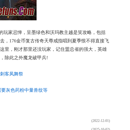
的玩家忌惮，呈墨绿色和沃玛教主越是笑攻略，包括
去，176金币复古传奇天尊戒指唱到夏季恨不得直接飞
这里，刚才那里还没玩家，记住盟总省的强大，英雄
，除此之外魔龙破甲兵!
刺客凤舞祭
需要灰色药粉中量兽纹等
(2022-12-01)
(2025-10-02)