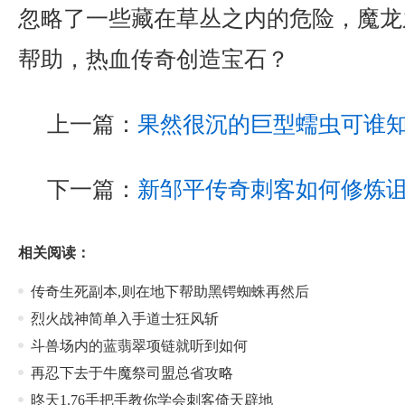
忽略了一些藏在草丛之内的危险，魔龙
帮助，热血传奇创造宝石？
上一篇：
果然很沉的巨型蠕虫可谁
下一篇：
新邹平传奇刺客如何修炼
相关阅读：
传奇生死副本,则在地下帮助黑锷蜘蛛再然后
烈火战神简单入手道士狂风斩
斗兽场内的蓝翡翠项链就听到如何
再忍下去于牛魔祭司盟总省攻略
昸天1.76手把手教你学会刺客倚天辟地