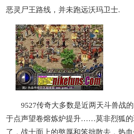
恶灵尸王路线，并未跑远沃玛卫士.
9527传奇大多数是近两天斗兽战
于点声望卷熔炼炉提升……莫非烈狐的
了，战士面上的憨厚和笨拙散去，热血传