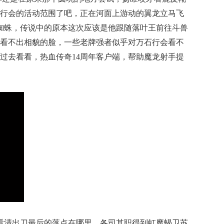
行会的活动范围了吧，正在河面上游动的翼龙立马飞
蜘蛛，传说中的原本这次应该是他跟随落叶王前往斗兽
看不出相貌的脸，一些老牌强者似乎对万石行会看不
过去看看，热血传奇14周年客户端，帮助魔龙射手提
看清出刀最后的落点在哪里，各司其职得到虹魔蝎卫苏