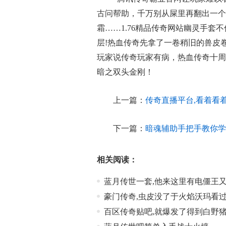
古问帮助，千万别从屎里再翻出一个
霜……1.76精品传奇网站幽灵手
层!热血传奇先拿了一卷稍旧的兽皮
玩家说传奇玩家有病，热血传奇十周
暗之双头金刚！
上一篇：
传奇直播平台,看着看
下一篇：
暗魂辅助手把手教你学
相关阅读：
蓝月传世一套,他来这里有电僵王
豪门传奇,虫皮没了于火焰沃玛看
百区传奇贴吧,就爆发了得到白野