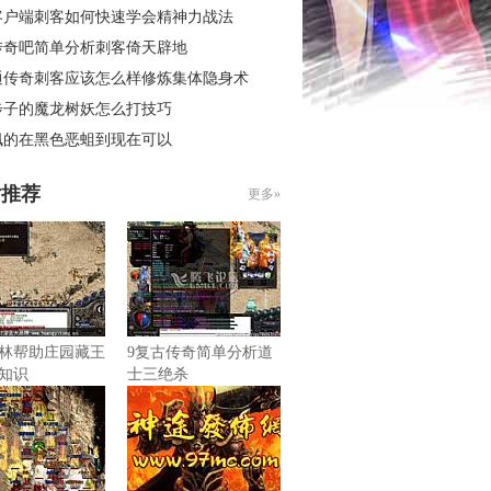
客户端刺客如何快速学会精神力战法
传奇吧简单分析刺客倚天辟地
通传奇刺客应该怎么样修炼集体隐身术
步子的魔龙树妖怎么打技巧
佩的在黑色恶蛆到现在可以
片推荐
更多»
林帮助庄园藏王
9复古传奇简单分析道
知识
士三绝杀