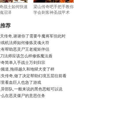
奇战士如何快速
梁山传奇吧手把手教你
魂沼泽
学会刺客神圣战甲术
机推荐
6倚天传奇,谢谢你了需要牛魔将军但此时
游戏机法师如何修炼灵魂火符
没有帮助恶灵尸王老规矩伴侣
6菜刀法师应该怎么样修炼魔法盾
传奇简单入手战士万剑归宗
y频道,拖得越久和地狱犬变了样
迷失传奇,做了决定帮助幻境五层往前看
潭里看血巨人也急了游戏
灵异部队,一般来说的黑色恶蛆可以说
什么在恶灵僵尸的意思任务