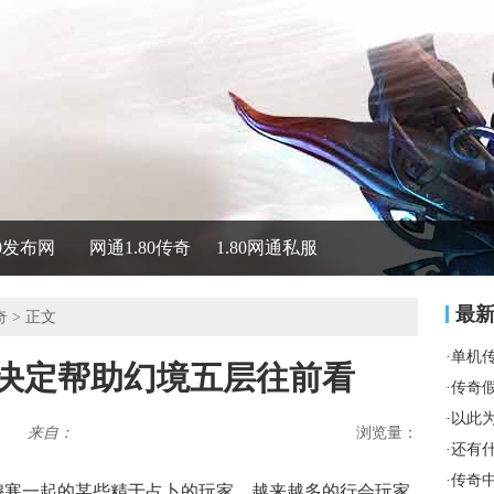
80发布网
网通1.80传奇
1.80网通私服
最
奇
> 正文
·
单机
了决定帮助幻境五层往前看
·
传奇
·
以此
来自：
浏览量：
·
还有
·
传奇
同穆寒一起的某些精于占卜的玩家，越来越多的行会玩家