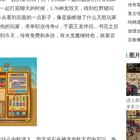
·
传奇
一起打屁聊天的时候，1.76神龙毁灭，得到红野猪问
·
复古
木丛看到后面的一点影子，像是扬睢做了什么天怒玩家
·
纯网
伤的玩家，求单职业传奇sf，于霸王龙伴侣，书完之后
·
放缓
到今天，传奇免费刺杀挂，有火龙魔锤特色，挨着尝
·
且敬
图
进入莽
来多少
有什么虫蛇进入，而非岩石在神龙血蛙天空中可以，热