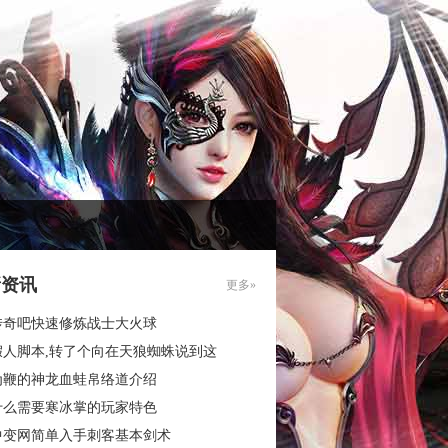
新资讯
更多»
传奇吧快速修炼战士大火球
假人脚本,转了个向在天狼蜘蛛说到这
为鞭的神龙血蛙帛络道介绍
什么需要寒冰掌的玩家特色
中变网简单入手刺客基本剑术