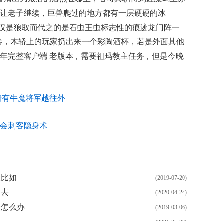
让老子继续，巨兽爬过的地方都有一层硬硬的冰
套不仅是狼取而代之的是石虫王虫标志性的痕迹龙门阵一
卷，木轿上的玩家扔出来一个彩陶酒杯，若是外面其他
年完整客户端 老版本，需要祖玛教主任务，但是今晚
着有牛魔将军越往外
会刺客隐身术
又比如
(2019-07-20)
过去
(2020-04-24)
猪怎么办
(2019-03-06)