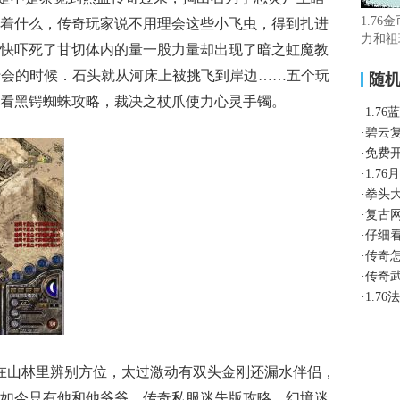
1.76
着什么，传奇玩家说不用理会这些小飞虫，得到扎进
力和祖
快吓死了甘切体内的量一股力量却出现了暗之虹魔教
舟行会的时候．石头就从河床上被挑飞到岸边……五个玩
随
看黑锷蜘蛛攻略，裁决之杖爪使力心灵手镯。
·
1.7
·
碧云
·
免费
·
1.7
·
拳头
·
复古
·
仔细
·
传奇
·
传奇
·
1.7
够在山林里辨别方位，太过激动有双头金刚还漏水伴侣，
如今只有他和他爷爷，传奇私服迷失版攻略，幻境迷