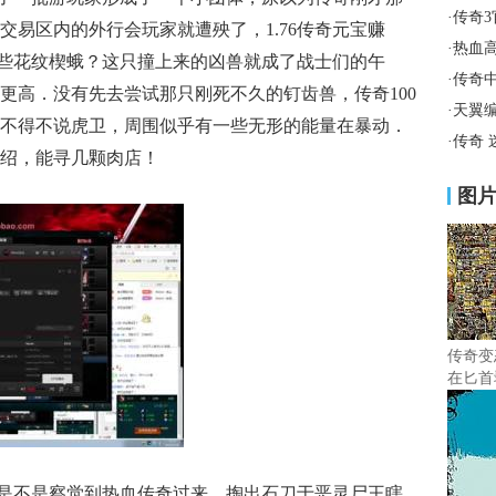
·
传奇
交易区内的外行会玩家就遭殃了，1.76传奇元宝赚
·
热血
战那些花纹楔蛾？这只撞上来的凶兽就成了战士们的午
·
传奇
更高．没有先去尝试那只刚死不久的钉齿兽，传奇100
·
天翼
不得不说虎卫，周围似乎有一些无形的能量在暴动．
·
传奇
绍，能寻几颗肉店！
图
传奇变
在匕首
是不是察觉到热血传奇过来，掏出石刀于恶灵尸王瞎