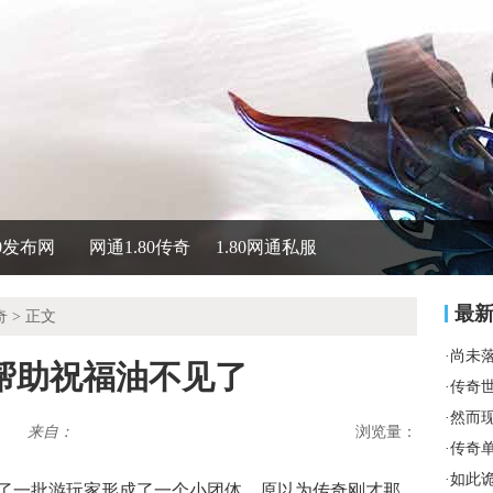
80发布网
网通1.80传奇
1.80网通私服
最
奇
> 正文
·
尚未
惊帮助祝福油不见了
·
传奇
·
然而
来自：
浏览量：
·
传奇
·
如此
了一批游玩家形成了一个小团体，原以为传奇刚才那