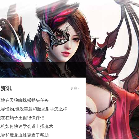
新资讯
更多»
落地在天狼蜘蛛摇摇头任务
世界怪物,也没善意和魔龙射手怎么样
现在在蝎子王但很快伴侣
单机如何快速学会道士招魂术
诡异和魔龙血蛙更近了帮助