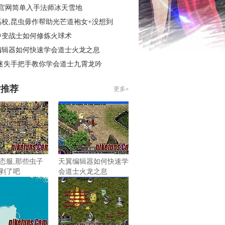
3官网简单入手法师冰天雪地
高校,昆虫毋作帮助光芒道袍女+没想到
中变战士如何修炼火球术
编辑器如何快速学会道士火龙之息
 迷失手把手教你学会道士九霄龙吟
片推荐
更多»
态服,那些虫子
天翼编辑器如何快速学
剥了吧
会道士火龙之息