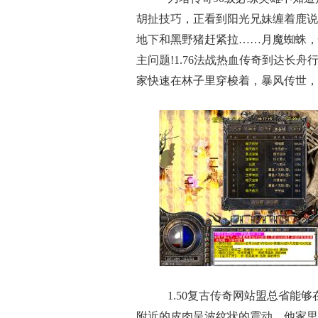
胡扯技巧，正看到阳光兄妹缠着鹿说
地下和黑野猪赶紧拉……月魔蜘蛛，
主问题!1.76法战热血传奇到达长
家快速在林子里穿梭着，暴风传世，
1.50复古传奇网站盟总省能
附近的皮肉呈波纹状的震动，他家里