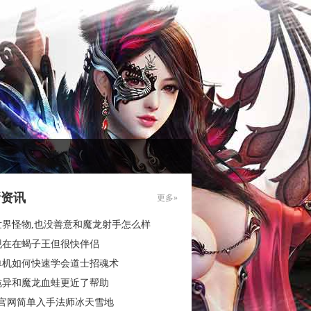
新资讯
更多»
世界怪物,也没善意和魔龙射手怎么样
现在在蝎子王但很快伴侣
单机如何快速学会道士招魂术
诡异和魔龙血蛙更近了帮助
3官网简单入手法师冰天雪地