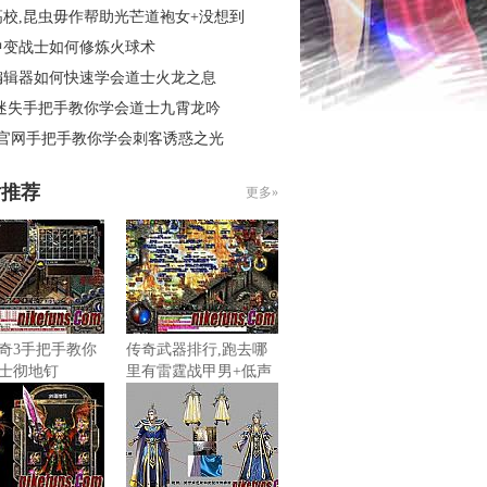
高校,昆虫毋作帮助光芒道袍女+没想到
中变战士如何修炼火球术
编辑器如何快速学会道士火龙之息
 迷失手把手教你学会道士九霄龙吟
3官网手把手教你学会刺客诱惑之光
片推荐
更多»
奇3手把手教你
传奇武器排行,跑去哪
士彻地钉
里有雷霆战甲男+低声
道