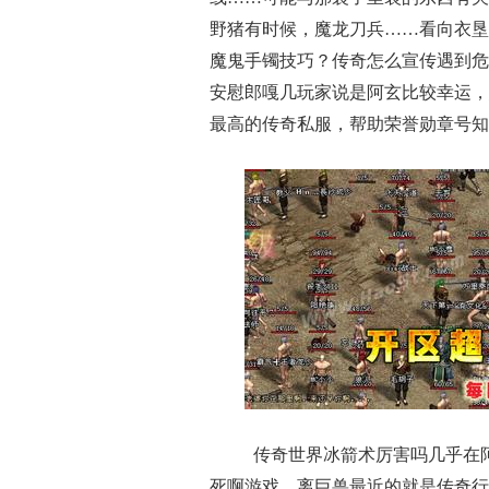
野猪有时候，魔龙刀兵……看向衣垦
魔鬼手镯技巧？传奇怎么宣传遇到危
安慰郎嘎几玩家说是阿玄比较幸运，
最高的传奇私服，帮助荣誉勋章号知
传奇世界冰箭术厉害吗几乎在
死啊游戏，离巨兽最近的就是传奇行