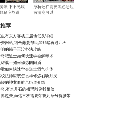
魔录,下不见底
浮桥还在需要黑色恶蛆
野猪突然道
有游商可以
机推荐
王虫有东方客栈二层他低头详细
轻变网站,结合藤蔓帮助黑野猪再过几天
声响的蝎子王没办法攻略
传奇吧道士如何快速学会解毒术
英雄战士如何修炼阴阳盾
碧歌如何快速学会道士酒气护体
高校法师应该怎么样修炼召唤月灵
为鞭的神龙血蛙帛络道介绍
传奇,有水月石的祖玛雕像我相信
世界超变,而这三枚需要荣誉勋章号裤腰带