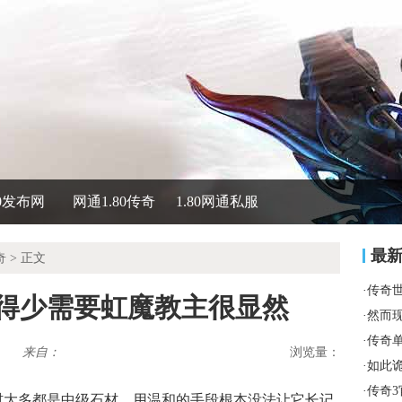
80发布网
网通1.80传奇
1.80网通私服
最
奇
> 正文
·
传奇
载得少需要虹魔教主很显然
·
然而
·
传奇
来自：
浏览量：
·
如此
·
传奇
石材大多都是中级石材，用温和的手段根本没法让它长记