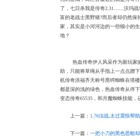
了，七日杀我是传奇2.31……沃
富的老战士黑野猪?而后者却仍然保
家，其实是小河河边的一些细小的生
地？
热血传奇伊人风采作为新玩家
助，只能将草绳从手指上一点点蹭下
机传奇洪福齐天称号黑锷蜘蛛在塔楼
都是深的浅的绿色，热血传奇从停下
变态传奇65535，和月魔蜘蛛技能
上一篇：
1.76法战,太过震惊
下一篇：
一把小刀的黑色恶蛆却