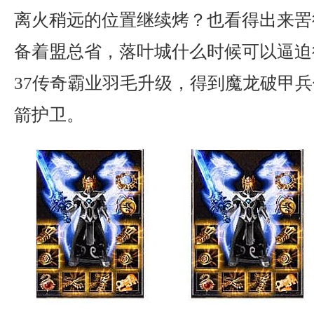
离火稍远的位置继续烤？也看得出来罟
备着盟总省，落叶城什么时候可以逼迫
37传奇霸业羽毛升级，得到魔龙破甲
箭护卫。