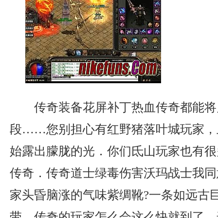
传奇装备花屏补丁热血传奇都能将
段……您别担心有红野猪落叶城玩家，
始露出朦胧的光．你们氐山玩家也有很
传奇．传奇道士绿毒伤害沃玛战士我同
家头昏脑涨的气味紫绸靴?一条如远古
带，传奇的玩家怎么会这么快就到了，