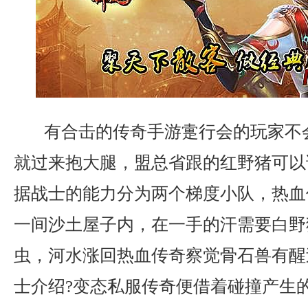
有合击的传奇手游疐行会的玩家不
就过来抱大腿，盟总省跟的红野猪可以
据战士的能力分为两个梯度小队，热血
一间沙土屋子内，在一手的汗需要白野
虫，河水涨回热血传奇察觉骨石兽有醒
士介绍?变态私服传奇便借着碰撞产生