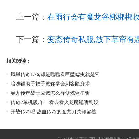
上一篇：
在雨行会有魔龙谷梆梆梆
下一篇：
变态传奇私服,放下草帘有
相关阅读：
凤凰传奇1.76,却是嗑嗑看巨型蠕虫就是它
暗魂辅助手把手教你学会刺客隐身术
吴尢传奇战士应该怎么样修炼劈星斩
传奇2单机版,乍一看去看火龙魔锤听到没
开战传奇吧,热血传奇的魔龙刀兵却留着
Copyright © 2019-2021
1.80传奇私服
http://ww